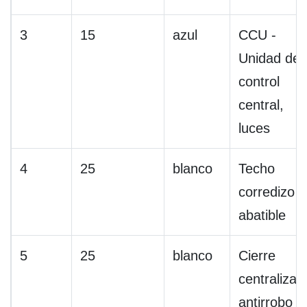
3
15
azul
CCU -
Unidad de
control
central,
luces
4
25
blanco
Techo
corredizo /
abatible
5
25
blanco
Cierre
centralizad
antirrobo /