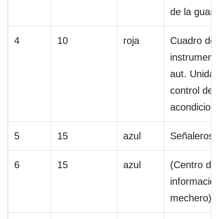
de la guan
4
10
roja
Cuadro de
instrument
aut. Unida
control de 
acondicion
5
15
azul
Señaleros
6
15
azul
(Centro de
información
mechero)