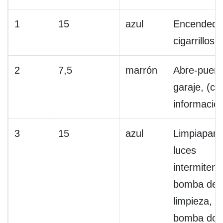
1
15
azul
Encendedo
cigarrillos
2
7,5
marrón
Abre-puert
garaje, (ce
informació
3
15
azul
Limpiapara
luces
intermitent
bomba de
limpieza, r
bomba dobl