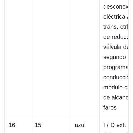
desconexi
eléctrica / 
trans. ctrl.
de reducci
válvula de
segundo
programa 
conducción
módulo de 
de alcance
faros
16
15
azul
I / D ext. a