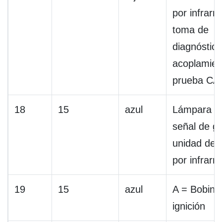
por infrarro
toma de
diagnóstico
acoplamien
prueba CA
18
15
azul
Lámpara d
señal de gi
unidad de c
por infrarro
19
15
azul
A = Bobina
ignición