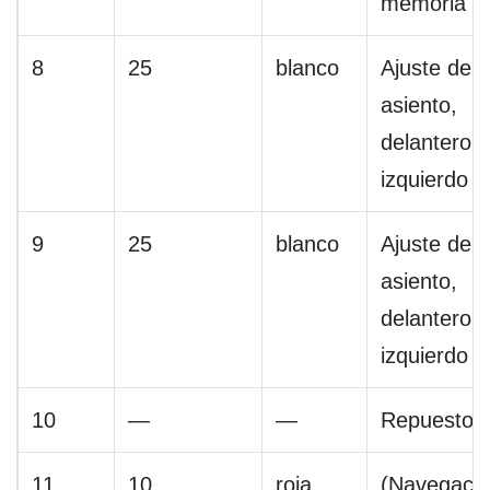
memoria
8
25
blanco
Ajuste del
asiento,
delantero
izquierdo
9
25
blanco
Ajuste del
asiento,
delantero
izquierdo
10
—
—
Repuesto
11
10
roja
(Navegació