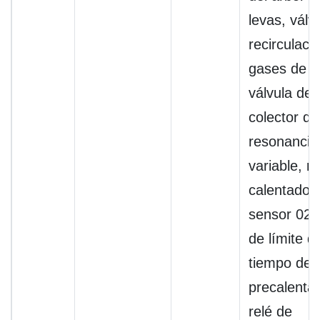
levas, válv
recirculaci
gases de e
válvula del
colector de
resonancia
variable, re
calentador 
sensor 02, 
de límite d
tiempo de
precalenta
relé de