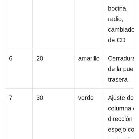
bocina,
radio,
cambiador
de CD
6
20
amarillo
Cerradura
de la puert
trasera
7
30
verde
Ajuste de l
columna d
dirección /
espejo con