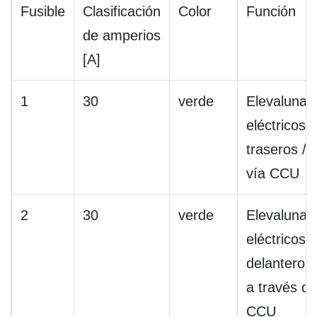
Fusible
Clasificación
Color
Función
de amperios
[A]
1
30
verde
Elevalunas
eléctricos
traseros /
vía CCU
2
30
verde
Elevalunas
eléctricos
delanteros 
a través de
CCU