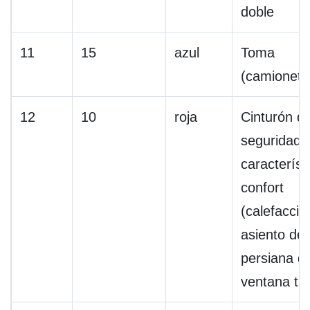
doble
11
15
azul
Toma
(camioneta
12
10
roja
Cinturón d
seguridad 
característ
confort
(calefacció
asiento del
persiana de
ventana tr