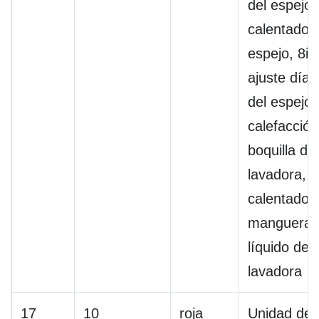
del espejo, 
calentador
espejo, 8int
ajuste día 
del espejo,
calefacción
boquilla de 
lavadora,
calentador 
manguera 
líquido de l
lavadora
17
10
roja
Unidad de 