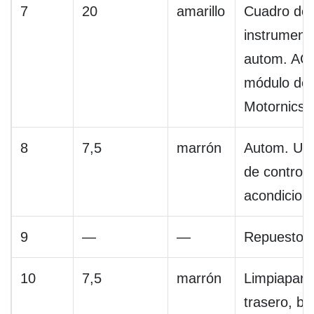
7
20
amarillo
Cuadro de
instrument
autom. AC,
módulo de 
Motornics
8
7,5
marrón
Autom. Un
de control 
acondicion
9
—
—
Repuesto
10
7,5
marrón
Limpiapara
trasero, b