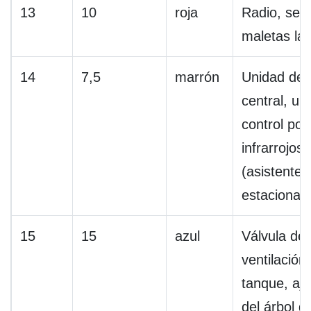
13
10
roja
Radio, sen
maletas lat
14
7,5
marrón
Unidad de 
central, un
control por
infrarrojos,
(asistente 
estacionam
15
15
azul
Válvula de
ventilación 
tanque, aj
del árbol d