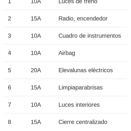
1
10A
Luces de freno
2
15A
Radio, encendedor
3
10A
Cuadro de instrumentos
4
10A
Airbag
5
20A
Elevalunas eléctricos
6
15A
Limpiaparabrisas
7
10A
Luces interiores
8
15A
Cierre centralizado