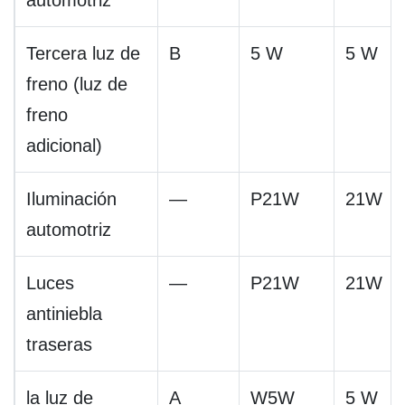
automotriz
Tercera luz de
B
5 W
5 W
freno (luz de
freno
adicional)
Iluminación
—
P21W
21W
automotriz
Luces
—
P21W
21W
antiniebla
traseras
la luz de
A
W5W
5 W