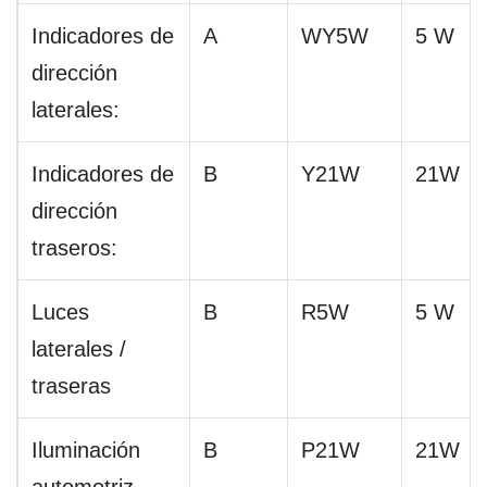
Indicadores de
A
WY5W
5 W
dirección
laterales:
Indicadores de
B
Y21W
21W
dirección
traseros:
Luces
B
R5W
5 W
laterales /
traseras
Iluminación
B
P21W
21W