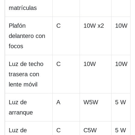
matrículas
Plafón
C
10W x2
10W
delantero con
focos
Luz de techo
C
10W
10W
trasera con
lente móvil
Luz de
A
W5W
5 W
arranque
Luz de
C
C5W
5 W