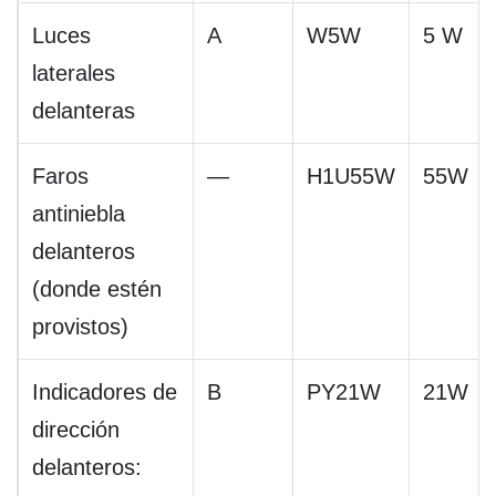
Luces
A
W5W
5 W
laterales
delanteras
Faros
—
H1U55W
55W
antiniebla
delanteros
(donde estén
provistos)
Indicadores de
B
PY21W
21W
dirección
delanteros: