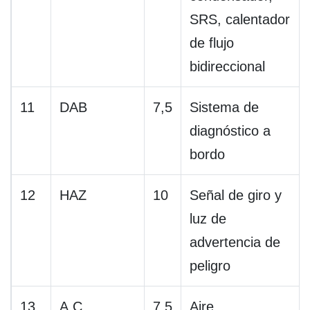
SRS, calentador
de flujo
bidireccional
11
DAB
7,5
Sistema de
diagnóstico a
bordo
12
HAZ
10
Señal de giro y
luz de
advertencia de
peligro
13
A.C
7,5
Aire