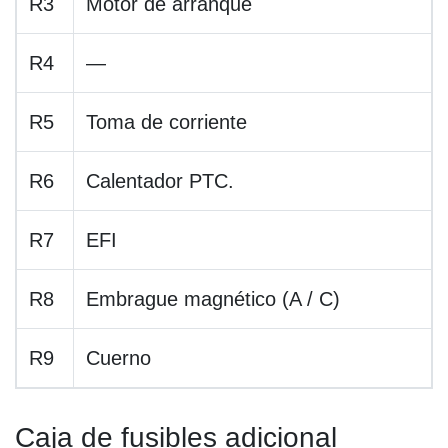
R3
Motor de arranque
R4
—
R5
Toma de corriente
R6
Calentador PTC.
R7
EFI
R8
Embrague magnético (A / C)
R9
Cuerno
Caja de fusibles adicional