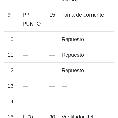
9
P /
15
Toma de corriente
PUNTO
10
—
—
Repuesto
11
—
—
Repuesto
12
—
—
Repuesto
13
—
—
—
14
—
—
—
15
I+D+i.
30
Ventilador del