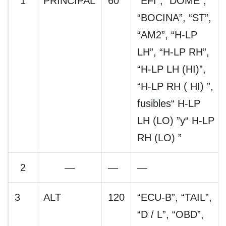
1
PRINCIPAL
60
“EFI”, “DOME”,
“BOCINA”, “ST”,
“AM2”, “H-LP
LH”, “H-LP RH”,
“H-LP LH (HI)”,
“H-LP RH ( HI) ”,
fusibles“ H-LP
LH (LO) ”y“ H-LP
RH (LO) ”
2
—
—
—
3
ALT
120
“ECU-B”, “TAIL”,
“D / L”, “OBD”,