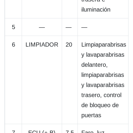
iluminación
5
—
—
—
6
LIMPIADOR
20
Limpiaparabrisas
y lavaparabrisas
delantero,
limpiaparabrisas
y lavaparabrisas
trasero, control
de bloqueo de
puertas
7
ECU (+ B)
7,5
Faro, luz