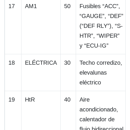
17
AM1
50
Fusibles “ACC”,
“GAUGE”, “DEF”
(“DEF RLY”), “S-
HTR”, “WIPER”
y “ECU-IG”
18
ELÉCTRICA
30
Techo corredizo,
elevalunas
eléctrico
19
HtR
40
Aire
acondicionado,
calentador de
flujo bidireccional