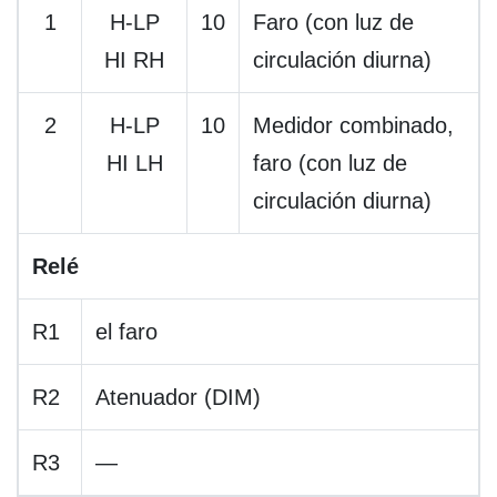
1
H-LP
10
Faro (con luz de
HI RH
circulación diurna)
2
H-LP
10
Medidor combinado,
HI LH
faro (con luz de
circulación diurna)
Relé
R1
el faro
R2
Atenuador (DIM)
R3
—