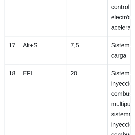
control
electróni
acelerad
17
Alt+S
7,5
Sistema
carga
18
EFI
20
Sistema
inyecció
combusti
multipuer
sistema 
inyecció
combusti