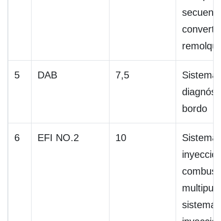
secuenci
converti
remolqu
5
DAB
7,5
Sistema
diagnóst
bordo
6
EFI NO.2
10
Sistema
inyecció
combusti
multipuer
sistema 