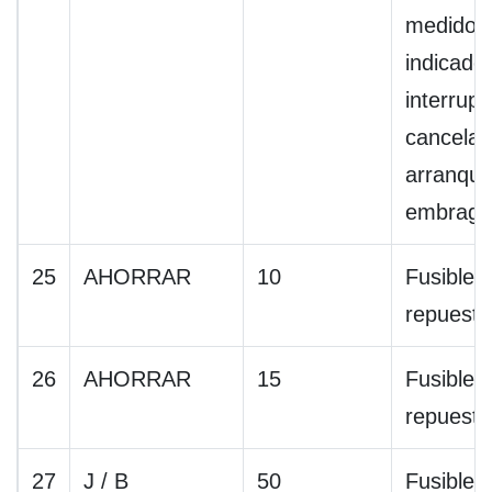
medidor
indicador
interrupt
cancelac
arranque
embragu
25
AHORRAR
10
Fusible 
repuesto
26
AHORRAR
15
Fusible 
repuesto
27
J / B
50
Fusibles