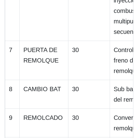
inyecció
combusti
multipue
secuenci
7
PUERTA DE
30
Controla
REMOLQUE
freno de
remolqu
8
CAMBIO BAT
30
Sub bate
del remo
9
REMOLCADO
30
Converti
remolqu