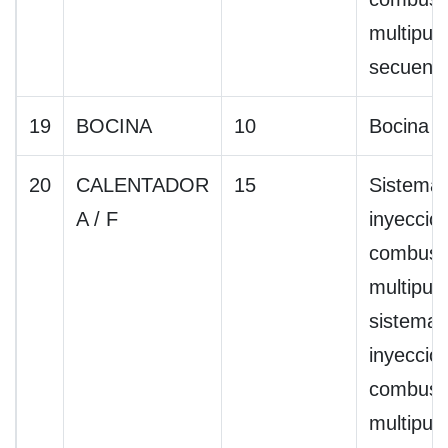
multipue
secuenci
19
BOCINA
10
Bocina
20
CALENTADOR
15
Sistema
A / F
inyecció
combusti
multipuer
sistema 
inyecció
combusti
multipue