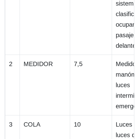
sistema
clasific
ocupant
pasajer
delanter
2
MEDIDOR
7,5
Medidor
manóme
luces
intermit
emergen
3
COLA
10
Luces tr
luces de