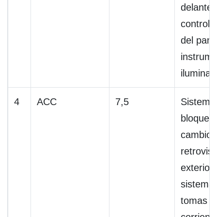
delanter
control 
del pane
instrume
iluminac
4
ACC
7,5
Sistema
bloqueo
cambios
retrovis
exterior
sistema 
tomas d