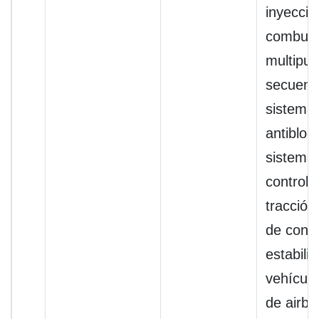
inyecció
combust
multipue
secuenci
sistema 
antibloq
sistema
control 
tracción
de contr
estabili
vehículo
de airb