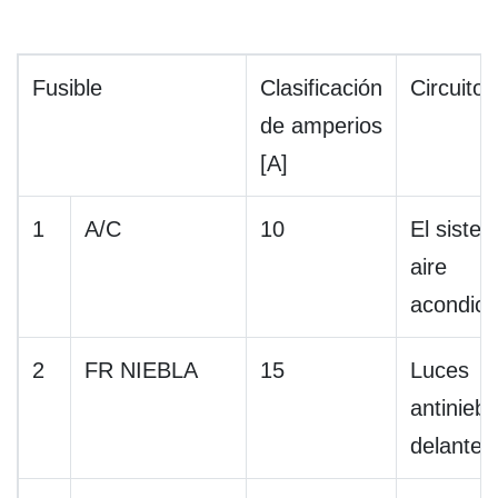
Fusible
Clasificación
Circuito
de amperios
[A]
1
A/C
10
El siste
aire
acondici
2
FR NIEBLA
15
Luces
antiniebl
delanter