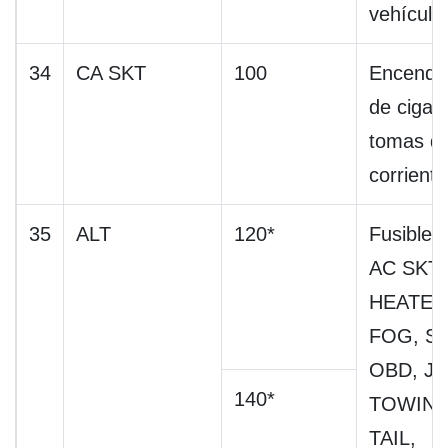
vehículo
34
CA SKT
100
Encende
de cigarri
tomas d
corriente
35
ALT
120*
Fusibles
AC SKT,
HEATER
FOG, S
OBD, J /
140*
TOWIN
TAIL,