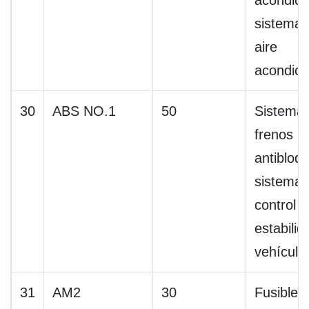
acondici
sistema 
aire
acondici
30
ABS NO.1
50
Sistema
frenos
antibloq
sistema 
control 
estabilid
vehículo
31
AM2
30
Fusibles