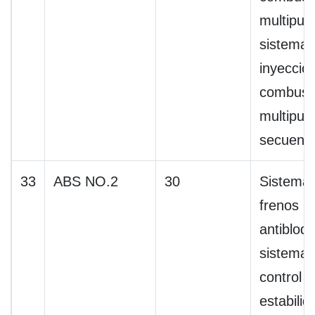
multipuer
sistema 
inyecció
combusti
multipue
secuenci
33
ABS NO.2
30
Sistema
frenos
antibloq
sistema 
control 
estabilid