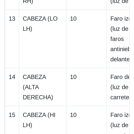
RH)
(luz de c
13
CABEZA (LO
10
Faro izq
LH)
(luz de c
faros
antiniebl
delanter
14
CABEZA
10
Faro de
(ALTA
(luz de
DERECHA)
carreter
15
CABEZA (HI
10
Faro izq
LH)
(luz de