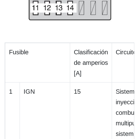
Fusible
Clasificación
Circuito
de amperios
[A]
1
IGN
15
Sistema
inyecció
combust
multipue
sistema