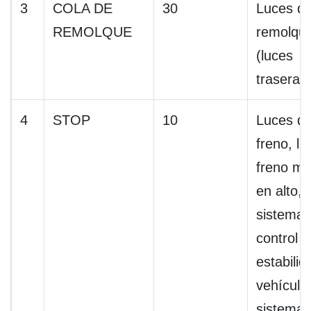
3
COLA DE
30
Luces d
REMOLQUE
remolqu
(luces
traseras
4
STOP
10
Luces d
freno, lu
freno m
en alto,
sistema 
control 
estabilid
vehículo
sistema 