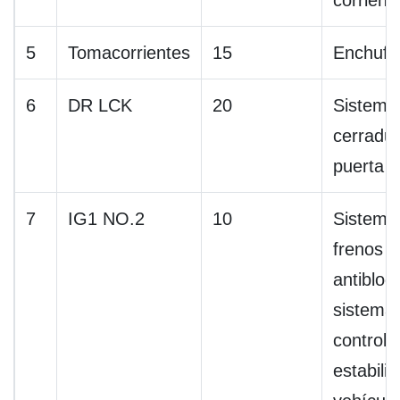
corrient
5
Tomacorrientes
15
Enchufe
6
DR LCK
20
Sistema
cerradu
puerta
7
IG1 NO.2
10
Sistema
frenos
antibloq
sistema
control 
estabili