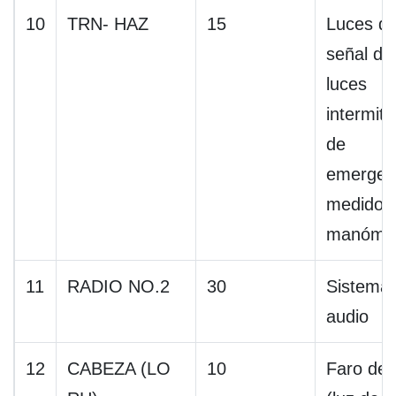
10
TRN- HAZ
15
Luces d
señal de 
luces
intermit
de
emergen
medidor 
manóme
11
RADIO NO.2
30
Sistema
audio
12
CABEZA (LO
10
Faro de