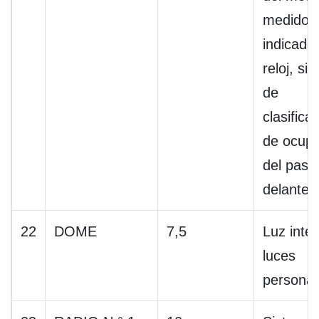
medidor
indicador
reloj, si
de
clasifica
de ocup
del pasa
delanter
22
DOME
7,5
Luz inter
luces
personal