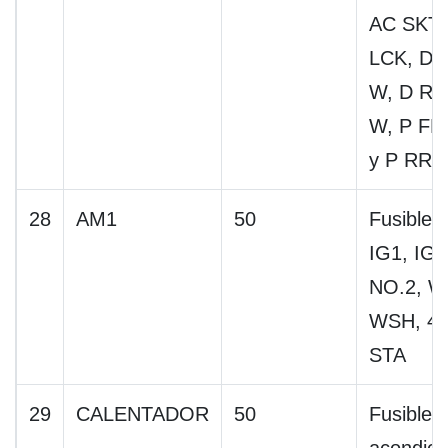
AC SKT,
LCK, D F
W, D RR
W, P FR
y P RR 
28
AM1
50
Fusibles
IG1, IG1
NO.2, W
WSH, 4
STA
29
CALENTADOR
50
Fusible d