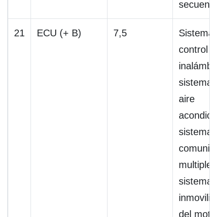
secuenci
21
ECU (+ B)
7,5
Sistema
control 
inalámbr
sistema 
aire
acondici
sistema 
comunic
multiplex
sistema
inmovili
del moto