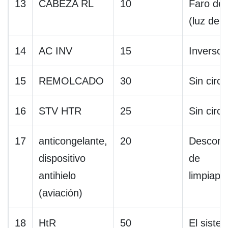
13
CABEZA RL
10
Faro de
(luz de 
14
AC INV
15
Inversor
15
REMOLCADO
30
Sin circu
16
STV HTR
25
Sin circu
17
anticongelante,
20
Descong
dispositivo
de
antihielo
limpiapa
(aviación)
18
HtR
50
El siste