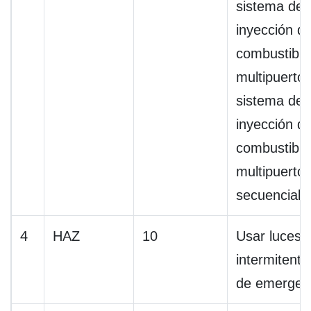
sistema de
inyección d
combustible
multipuerto 
sistema de
inyección d
combustible
multipuerto
secuencial
4
HAZ
10
Usar luces
intermitente
de emergen