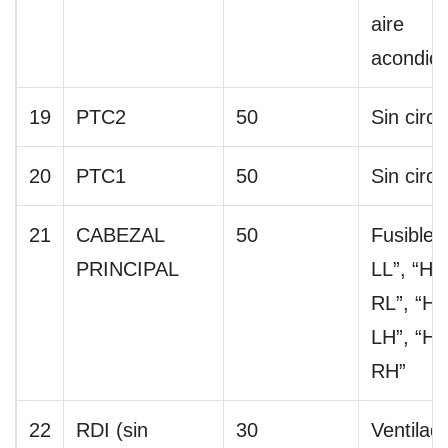
aire
acondic
19
PTC2
50
Sin circu
20
PTC1
50
Sin circu
21
CABEZAL
50
Fusible
PRINCIPAL
LL”, “H
RL”, “H
LH”, “H
RH”
22
RDI (sin
30
Ventilad