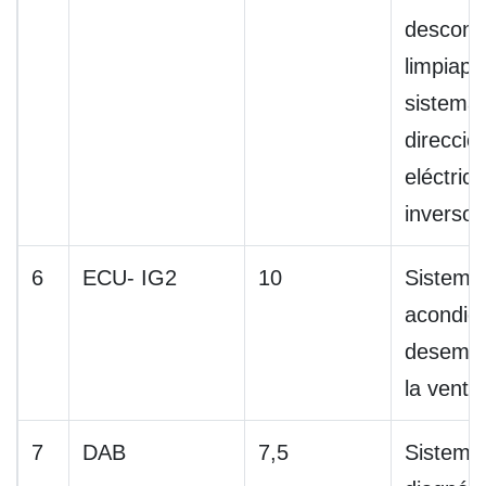
descong
limpiapa
sistema
direcció
eléctrica
inverso
6
ECU- IG2
10
Sistema 
acondic
desemp
la venta
7
DAB
7,5
Sistema