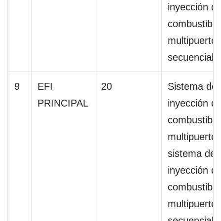
inyección d
combustible
multipuerto
secuencial
9
EFI
20
Sistema de
PRINCIPAL
inyección d
combustible
multipuerto 
sistema de
inyección d
combustible
multipuerto
secuencial,