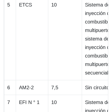
5
ETCS
10
Sistema de
inyección d
combustible
multipuerto 
sistema de
inyección d
combustible
multipuerto
secuencial
6
AM2-2
7,5
Sin circuito
7
EFI N ° 1
10
Sistema de
inyección d