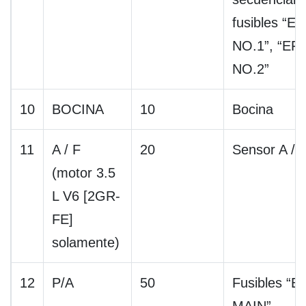
fusibles “EF
NO.1”, “EFI
NO.2”
10
BOCINA
10
Bocina
11
A / F
20
Sensor A / 
(motor 3.5
L V6 [2GR-
FE]
solamente)
12
P/A
50
Fusibles “EF