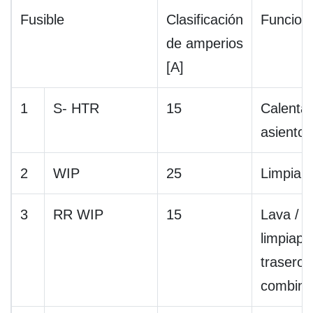
Fusible
Clasificación
Funcion
de amperios
[A]
1
S- HTR
15
Calenta
asiento.
2
WIP
25
Limpiap
3
RR WIP
15
Lava /
limpiapa
trasero
combin