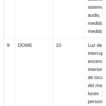
sistema
audio,
medidor
medidor
9
DOME
10
Luz del
interrup
encendid
interior,
de tocad
del male
luces
persona