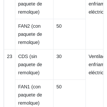
paquete de
enfriami
remolque)
eléctrico
FAN2 (con
50
paquete de
remolque)
23
CDS (sin
30
Ventilad
paquete de
enfriami
remolque)
eléctrico
FAN1 (con
50
paquete de
remolque)