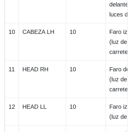
delanter
luces de
10
CABEZA LH
10
Faro izq
(luz de
carreter
11
HEAD RH
10
Faro de
(luz de
carreter
12
HEAD LL
10
Faro izq
(luz de 