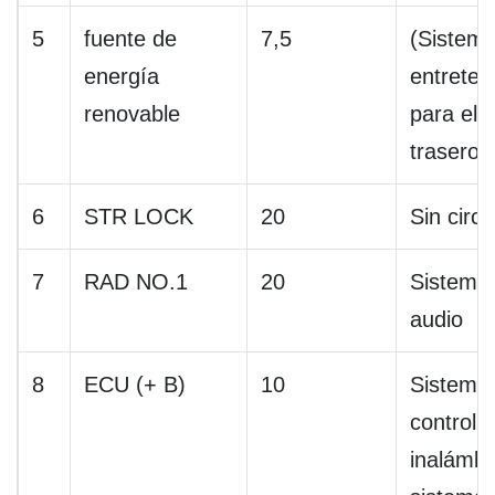
5
fuente de
7,5
(Sistem
energía
entreten
renovable
para el 
trasero
6
STR LOCK
20
Sin circu
7
RAD NO.1
20
Sistema
audio
8
ECU (+ B)
10
Sistema
control 
inalámbr