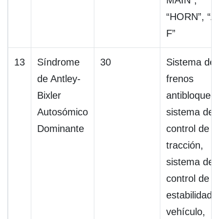
MAIN”,
“HORN”, “A 
F”
13
Síndrome
30
Sistema de
de Antley-
frenos
Bixler
antibloqueo,
Autosómico
sistema de
Dominante
control de
tracción,
sistema de
control de
estabilidad 
vehículo,