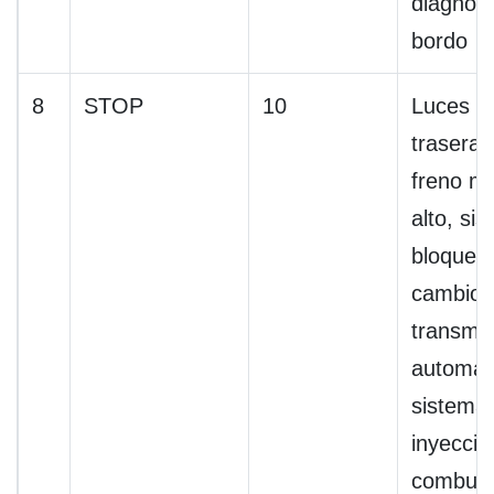
diagnóst
bordo
8
STOP
10
Luces de
traseras
freno m
alto, si
bloqueo
cambio 
transmis
automát
sistema
inyecció
combust