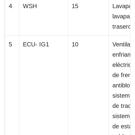
4
WSH
15
Lavapar
lavapara
trasero
5
ECU- IG1
10
Ventilad
enfriami
eléctric
de freno
antibloq
sistema 
de tracc
sistema 
de estab