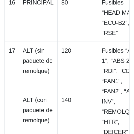
16
PRINCIPAL
80
Fusibles
“HEAD MAI
“ECU-B2”,
“RSE”
17
ALT (sin
120
Fusibles “A
paquete de
1”, “ABS 2”,
remolque)
“RDI”, “CDS
“FAN1”,
“FAN2”, “A
ALT (con
140
INV”,
paquete de
“REMOLQU
remolque)
“HTR”,
“DEICER”