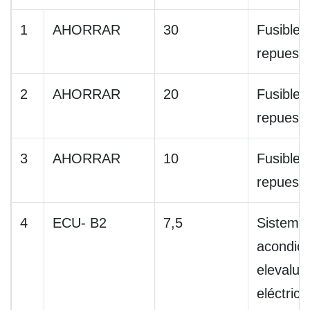
1
AHORRAR
30
Fusible 
repuest
2
AHORRAR
20
Fusible 
repuest
3
AHORRAR
10
Fusible 
repuest
4
ECU- B2
7,5
Sistema 
acondici
elevalun
eléctrico