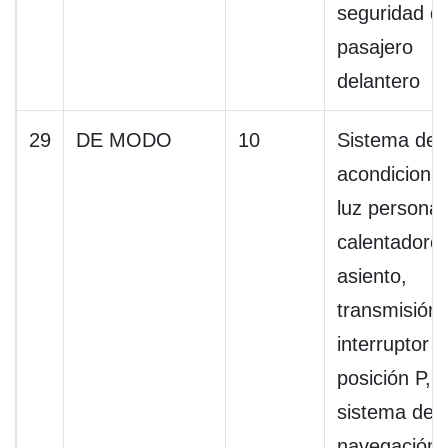
seguridad de
pasajero
delantero
29
DE MODO
10
Sistema de 
acondiciona
luz personal
calentadore
asiento,
transmisión,
interruptor 
posición P,
sistema de
navegación,