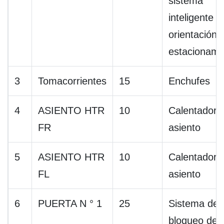
sistema
inteligente d
orientación 
estacionami
3
Tomacorrientes
15
Enchufes
4
ASIENTO HTR
10
Calentador 
FR
asiento
5
ASIENTO HTR
10
Calentador 
FL
asiento
6
PUERTA N ° 1
25
Sistema de
bloqueo de