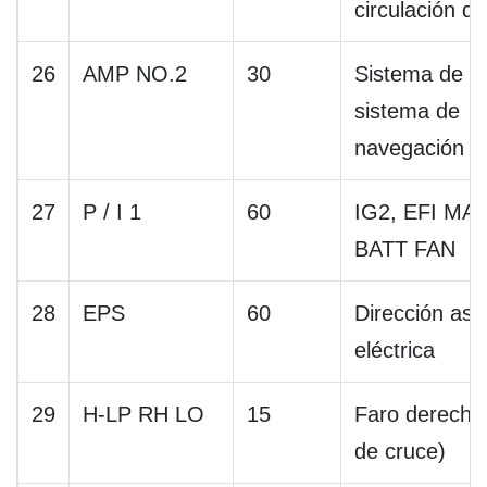
circulación di
26
AMP NO.2
30
Sistema de a
sistema de
navegación
27
P / I 1
60
IG2, EFI MAI
BATT FAN
28
EPS
60
Dirección asis
eléctrica
29
H-LP RH LO
15
Faro derecho 
de cruce)