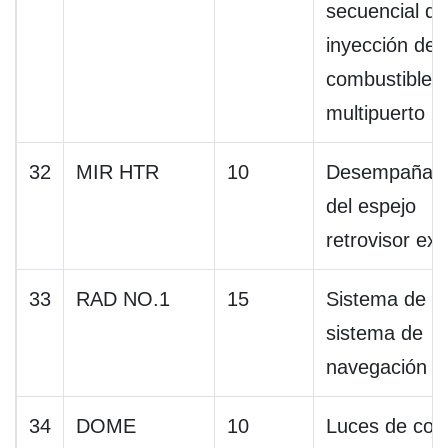
secuencial de
inyección de
combustible
multipuerto
32
MIR HTR
10
Desempañad
del espejo
retrovisor ext
33
RAD NO.1
15
Sistema de a
sistema de
navegación
34
DOME
10
Luces de cort