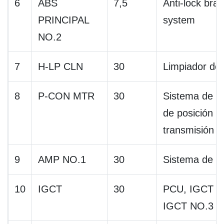
6
ABS
7,5
Anti-lock bra
PRINCIPAL
system
NO.2
7
H-LP CLN
30
Limpiador de 
8
P-CON MTR
30
Sistema de co
de posición P,
transmisión
9
AMP NO.1
30
Sistema de a
10
IGCT
30
PCU, IGCT N
IGCT NO.3