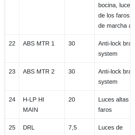
bocina, luces
de los faros, 
de marcha at
22
ABS MTR 1
30
Anti-lock bra
system
23
ABS MTR 2
30
Anti-lock bra
system
24
H-LP HI
20
Luces altas d
MAIN
faros
25
DRL
7,5
Luces de