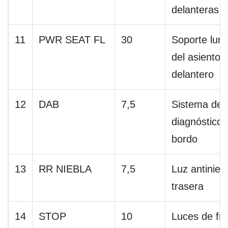
delanteras
11
PWR SEAT FL
30
Soporte lum
del asiento
delantero
12
DAB
7,5
Sistema de
diagnóstico 
bordo
13
RR NIEBLA
7,5
Luz antinieb
trasera
14
STOP
10
Luces de fr