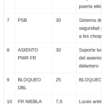
puerta eléct
7
PSB
30
Sistema de
seguridad pr
a los choqu
8
ASIENTO
30
Soporte lum
PWR FR
del asiento
delantero
9
BLOQUEO
25
BLOQUEO 
DBL
10
FR NIEBLA
7,5
Luces antini