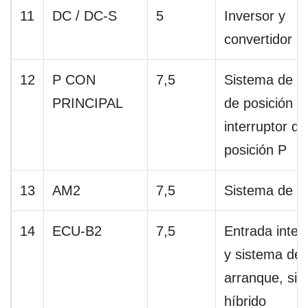
11
DC / DC-S
5
Inversor y
convertidor
12
P CON
7,5
Sistema de co
PRINCIPAL
de posición P,
interruptor de
posición P
13
AM2
7,5
Sistema de g
14
ECU-B2
7,5
Entrada intel
y sistema de
arranque, si
híbrido