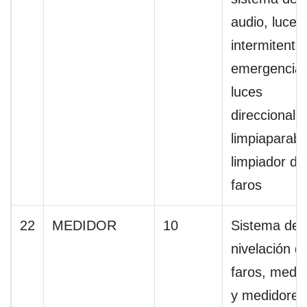
audio, luces
intermitente
emergencia,
luces
direccionale
limpiaparabr
limpiador de
faros
22
MEDIDOR
10
Sistema de
nivelación d
faros, medi
y medidores