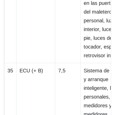
en las puertas
del maletero, 
personal, luz
interior, luces
pie, luces de
tocador, espe
retrovisor inte
35
ECU (+ B)
7,5
Sistema de e
y arranque
inteligente, l
personales,
medidores y
medidores,