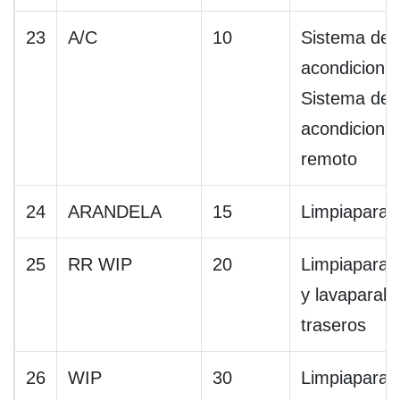
23
A/C
10
Sistema de 
acondiciona
Sistema de 
acondiciona
remoto
24
ARANDELA
15
Limpiaparab
25
RR WIP
20
Limpiaparab
y lavaparabr
traseros
26
WIP
30
Limpiaparab