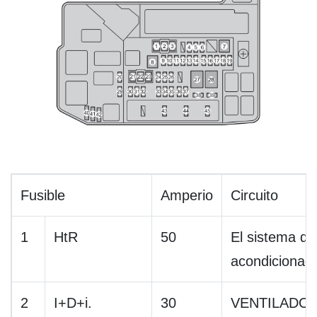
Fusible
Amperio
Circuito
1
HtR
50
El sistema de
acondicionad
2
I+D+i.
30
VENTILADO