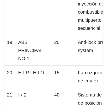
inyección de
combustible
multipuerto
secuencial
19
ABS
20
Anti-lock bra
PRINCIPAL
system
NO.1
20
H-LP LH LO
15
Faro izquierdo
de cruce)
21
I / 2
40
Sistema de co
de posición P,