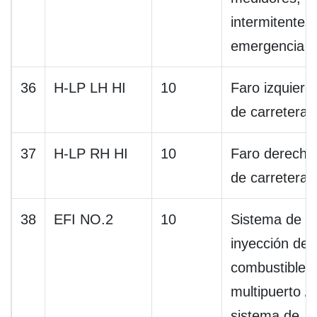
intermitentes
emergencia
36
H-LP LH HI
10
Faro izquierdo
de carretera)
37
H-LP RH HI
10
Faro derecho 
de carretera)
38
EFI NO.2
10
Sistema de
inyección de
combustible
multipuerto /
sistema de