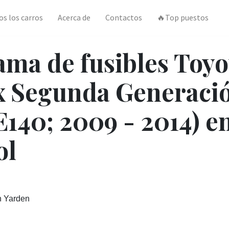
os los carros
Acerca de
Contactos
🔥Top puestos
ma de fusibles Toyo
x Segunda Generaci
140; 2009 - 2014) e
ol
n Yarden