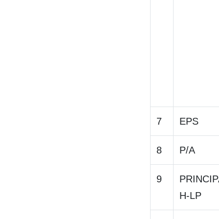
7
EPS
8
P/A
9
PRINCIP
H-LP