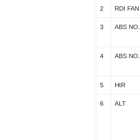
2
RDI FAN
3
ABS NO.
4
ABS NO.
5
HtR
6
ALT