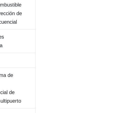
ombustible
yección de
cuencial
es
ia
ema de
cial de
ultipuerto