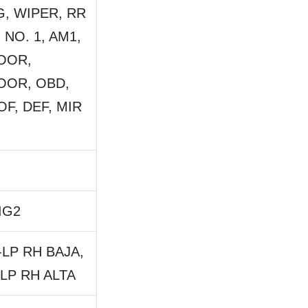
G, WIPER, RR
NO. 1, AM1,
OOR,
OOR, OBD,
F, DEF, MIR
IG2
-LP RH BAJA,
-LP RH ALTA