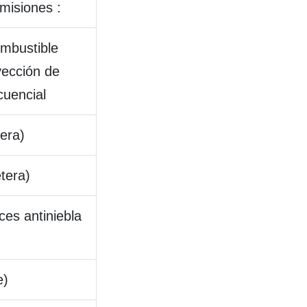
misiones :
ombustible
yección de
cuencial
era)
etera)
ces antiniebla
e)