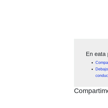
En eata 
Compar
Debajo 
conduc
Compartime