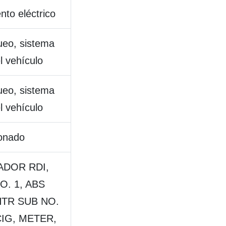
nto eléctrico
ueo, sistema
l vehículo
ueo, sistema
l vehículo
ionado
LADOR RDI,
O. 1, ABS
HTR SUB NO.
CIG, METER,