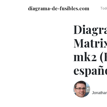
diagrama-de-fusibles.com
Tod
Diagra
Matri
mk2 (E
españ
Jonatha