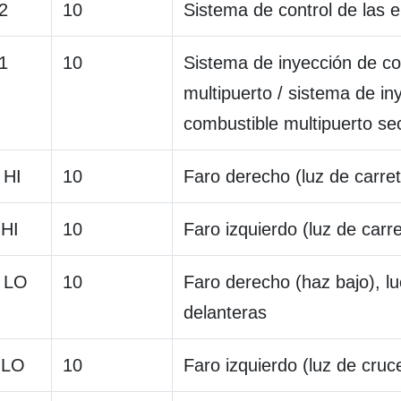
2
10
Sistema de control de las e
1
10
Sistema de inyección de c
multipuerto / sistema de in
combustible multipuerto se
 HI
10
Faro derecho (luz de carret
 HI
10
Faro izquierdo (luz de carr
 LO
10
Faro derecho (haz bajo), lu
delanteras
 LO
10
Faro izquierdo (luz de cruc