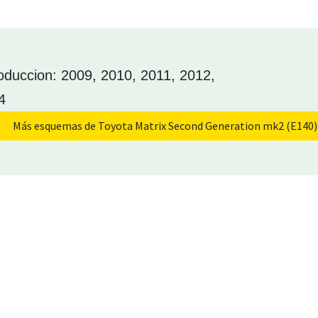
oduccion: 2009, 2010, 2011, 2012,
4
Más esquemas de Toyota Matrix Second Generation mk2 (E140)