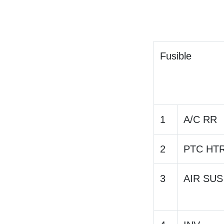
Fusible
1
A/C RR
2
PTC HTR
3
AIR SUS