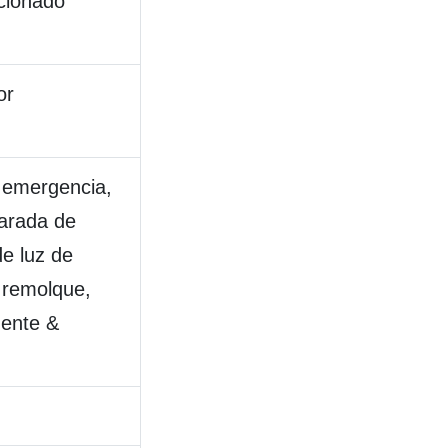
icionado
or
 emergencia,
parada de
de luz de
 remolque,
gente &