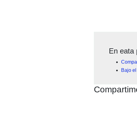
En eata 
Compar
Bajo el
Compartime