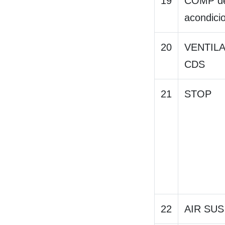
19
COMP de
acondici
20
VENTIL
CDS
21
STOP
22
AIR SUS