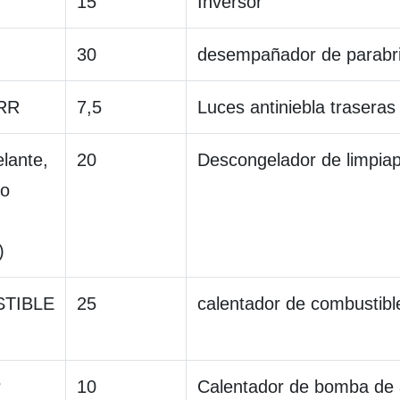
15
Inversor
30
desempañador de parabri
RR
7,5
Luces antiniebla traseras
lante,
20
Descongelador de limpiap
vo
)
TIBLE
25
calentador de combustibl
P
10
Calentador de bomba de 