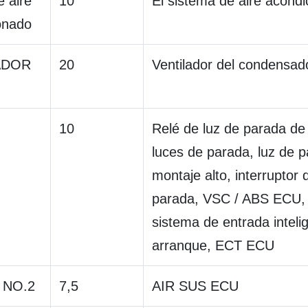
 aire
10
El sistema de aire acond
onado
ADOR
20
Ventilador del condensad
10
Relé de luz de parada de
luces de parada, luz de 
montaje alto, interruptor 
parada, VSC / ABS ECU,
sistema de entrada inteli
arranque, ECT ECU
 NO.2
7,5
AIR SUS ECU