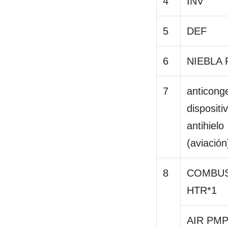
4
INV
5
DEF
6
NIEBLA 
7
anticonge
dispositi
antihielo
(aviación
8
COMBUS
HTR*1
AIR PM