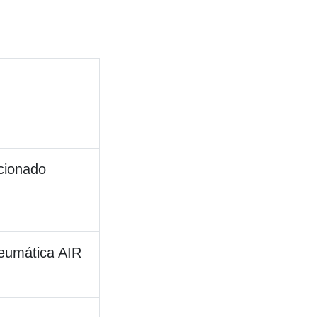
icionado
eumática AIR