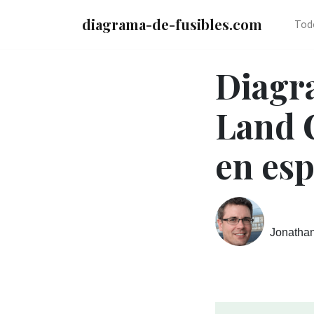
diagrama-de-fusibles.com
Tod
Diagra
Land C
en es
Jonatha