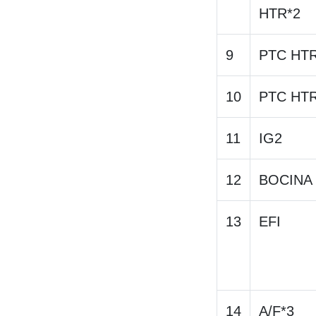
HTR*2
9
PTC HTR
10
PTC HTR
11
IG2
12
BOCINA
13
EFI
14
A/F*3