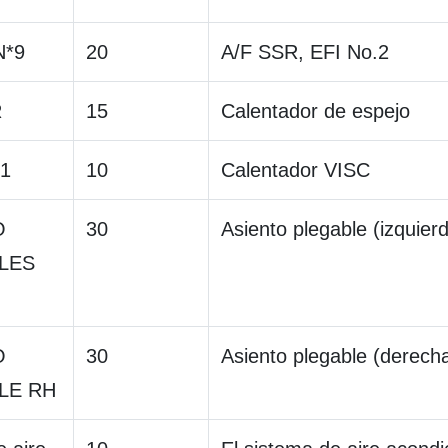
N*9
20
A/F SSR, EFI No.2
R
15
Calentador de espejo
1
10
Calentador VISC
O
30
Asiento plegable (izquier
LES
O
30
Asiento plegable (derech
LE RH