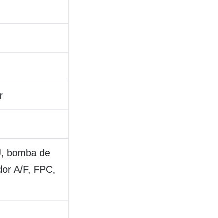
r
, bomba de
dor A/F, FPC,