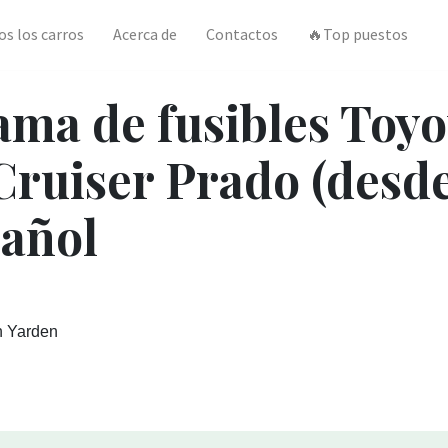
os los carros
Acerca de
Contactos
🔥Top puestos
ma de fusibles Toyo
ruiser Prado (desde
pañol
n Yarden