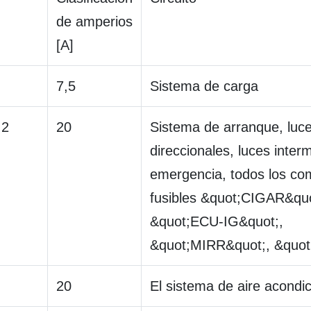
de amperios
[A]
7,5
Sistema de carga
.2
20
Sistema de arranque, luc
direccionales, luces inter
emergencia, todos los c
fusibles &quot;CIGAR&quo
&quot;ECU-IG&quot;,
&quot;MIRR&quot;, &quo
20
El sistema de aire acondi