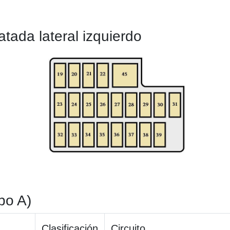
tada lateral izquierdo
ipo A)
Clasificación
Circuito