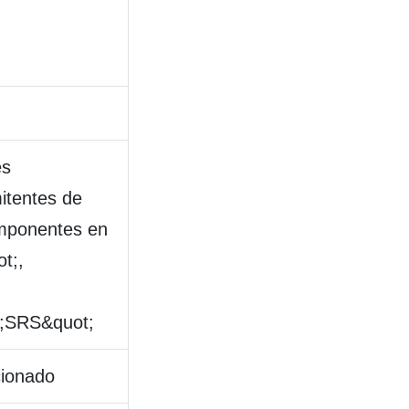
es
mitentes de
omponentes en
t;,
t;SRS&quot;
cionado