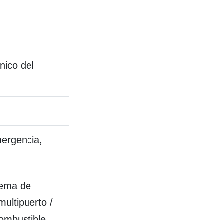
nico del
mergencia,
tema de
ultipuerto /
combustible