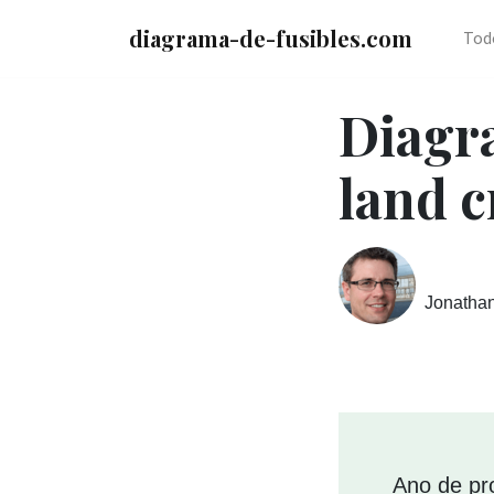
diagrama-de-fusibles.com
Tod
Diagra
land c
Jonatha
Ano de pr