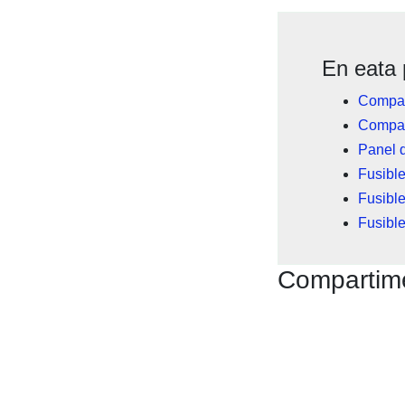
En eata 
Compar
Compar
Panel d
Fusible
Fusible
Fusible
Compartime