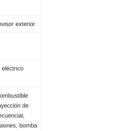
visor exterior
 eléctrico
combustible
nyección de
ecuencial,
isiones, bomba