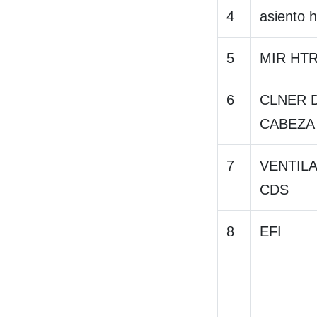
4
asiento h
5
MIR HT
6
CLNER 
CABEZA
7
VENTIL
CDS
8
EFI