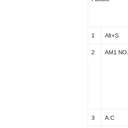
1
Alt+S
2
AM1 NO
3
A.C