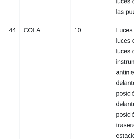
luces de
las puer
44
COLA
10
Luces tr
luces de
luces de
instrume
antinieb
delanter
posición
delanter
posición
traseras
estacio