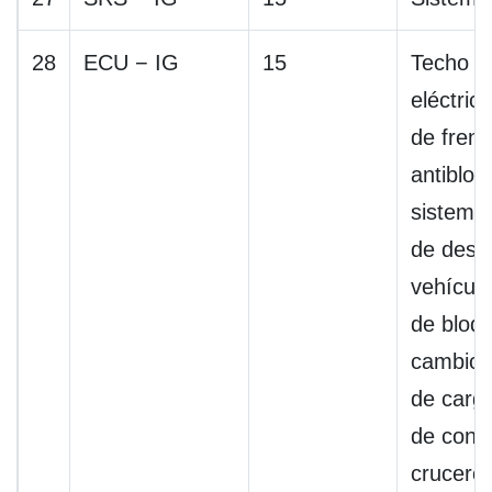
28
ECU − IG
15
Techo c
eléctric
de fren
antibloq
sistema 
de desli
vehículo
de bloq
cambios
de carg
de contr
crucero,