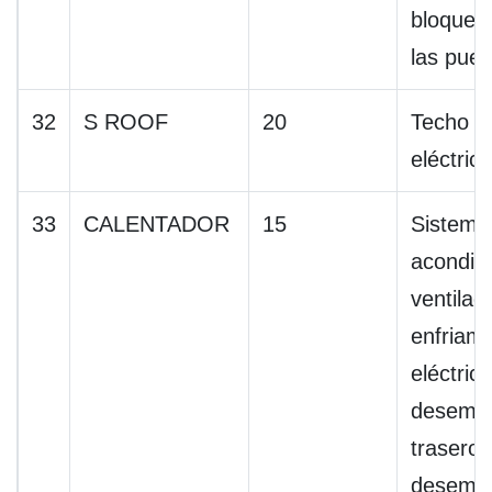
bloqueo 
las puer
32
S ROOF
20
Techo c
eléctrico
33
CALENTADOR
15
Sistema
acondic
ventilad
enfriami
eléctrico
desemp
trasero,
desempa