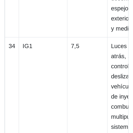
espejo r
exterior
y medid
34
IG1
7,5
Luces d
atrás, s
control 
deslizam
vehículo
de inyec
combust
multipue
sistema