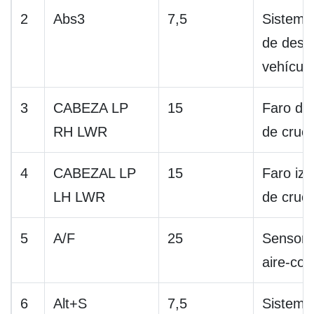
2
Abs3
7,5
Sistema 
de desli
vehículo
3
CABEZA LP
15
Faro der
RH LWR
de cruc
4
CABEZAL LP
15
Faro izq
LH LWR
de cruc
5
A/F
25
Sensor d
aire-com
6
Alt+S
7,5
Sistema