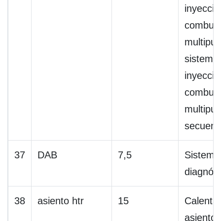
inyecció
combust
multipue
sistema
inyecció
combust
multipue
secuenc
37
DAB
7,5
Sistema
diagnóst
38
asiento htr
15
Calenta
asiento.