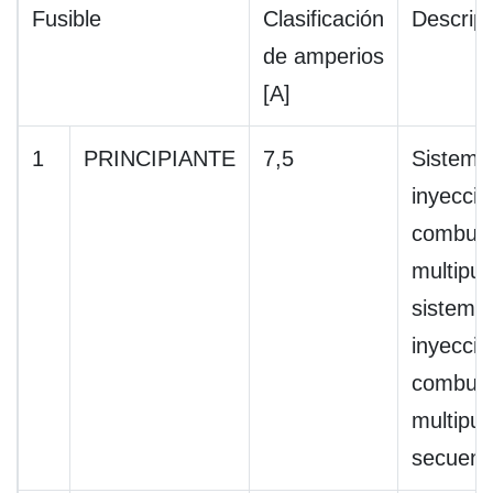
Fusible
Clasificación
Descrip
de amperios
[A]
1
PRINCIPIANTE
7,5
Sistema
inyecció
combust
multipue
sistema
inyecció
combust
multipue
secuenc