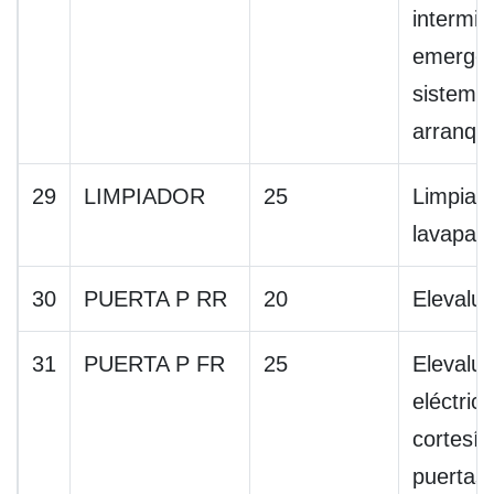
intermit
emergen
sistema
arranqu
29
LIMPIADOR
25
Limpiap
lavapara
30
PUERTA P RR
20
Elevalu
31
PUERTA P FR
25
Elevalu
eléctric
cortesía
puertas