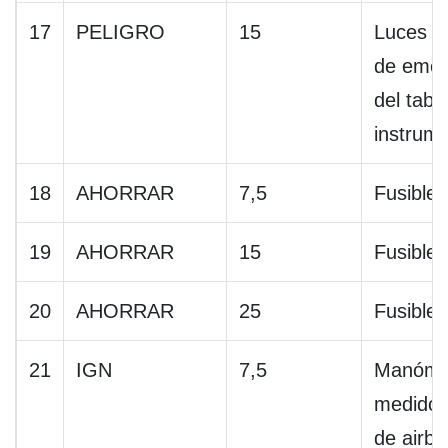
17
PELIGRO
15
Luces in
de emer
del tabl
instrum
18
AHORRAR
7,5
Fusible 
19
AHORRAR
15
Fusible 
20
AHORRAR
25
Fusible 
21
IGN
7,5
Manóme
medidor
de airb