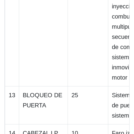
inyecció
combust
multipue
secuenc
de comb
sistema
inmovili
motor
13
BLOQUEO DE
25
Sistema
PUERTA
de puert
sistema 
14
CABEZAL LP
10
Faro izq