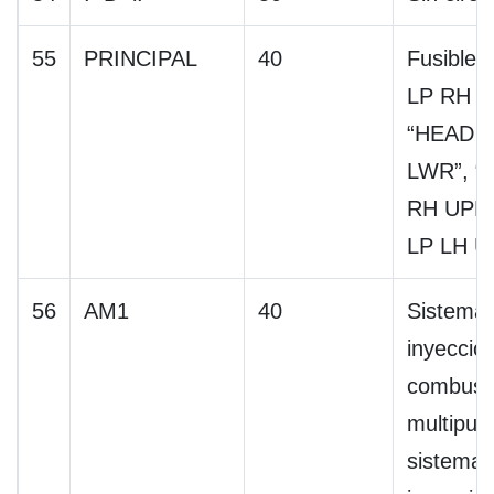
55
PRINCIPAL
40
Fusible
LP RH L
“HEAD L
LWR”, “
RH UPR”
LP LH U
56
AM1
40
Sistema
inyecció
combusti
multipuer
sistema 