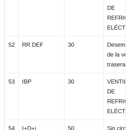
DE
REFRIG
ELÉCTR
52
RR DEF
30
Desempa
de la ve
trasera
53
IBP
30
VENTIL
DE
REFRIG
ELÉCTR
54
I+D+i.
50
Sin circu