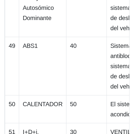
Autosómico
sistema 
Dominante
de desli
del vehí
49
ABS1
40
Sistema 
antibloq
sistema 
de desli
del vehí
50
CALENTADOR
50
El siste
acondici
51
I+D+i.
30
VENTIL