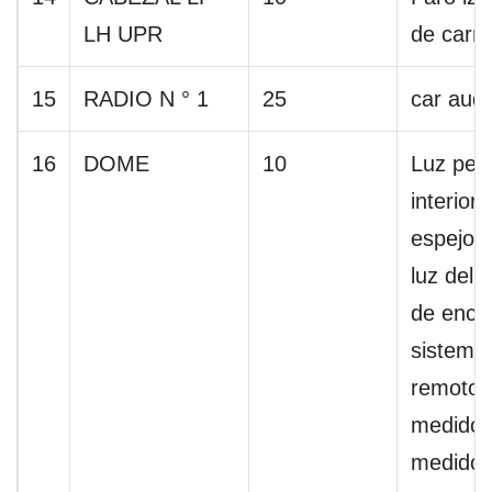
LH UPR
de carre
15
RADIO N ° 1
25
car aud
16
DOME
10
Luz pers
interior
espejo d
luz del i
de ence
sistema 
remoto 
medidor
medidor