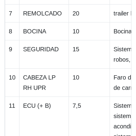
7
REMOLCADO
20
trailer li
8
BOCINA
10
Bocinas
9
SEGURIDAD
15
Sistema
robos,
10
CABEZA LP
10
Faro der
RH UPR
de carre
11
ECU (+ B)
7,5
Sistema 
sistema 
acondic