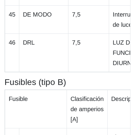
45
DE MODO
7,5
Interrup
de luces
46
DRL
7,5
LUZ DE
FUNCI
DIURN
Fusibles (tipo B)
Fusible
Clasificación
Descripc
de amperios
[A]