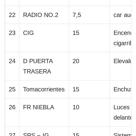
22
RADIO NO.2
7,5
car aud
23
CIG
15
Encende
cigarrill
24
D PUERTA
20
Elevalu
TRASERA
25
Tomacorrientes
15
Enchufe
26
FR NIEBLA
10
Luces an
delante
27
SRS − IG
15
Sistema