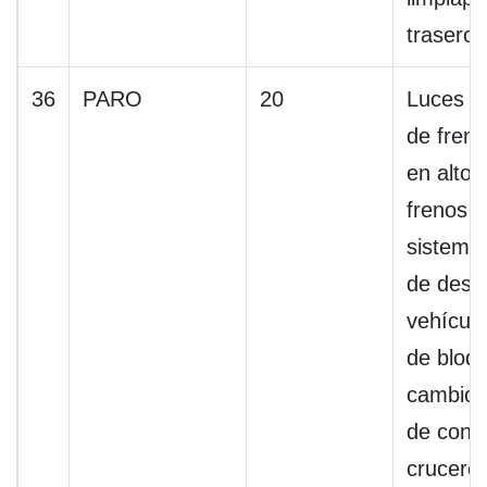
trasero
36
PARO
20
Luces de
de fren
en alto,
frenos a
sistema 
de desli
vehículo
de bloq
cambios
de contr
crucero