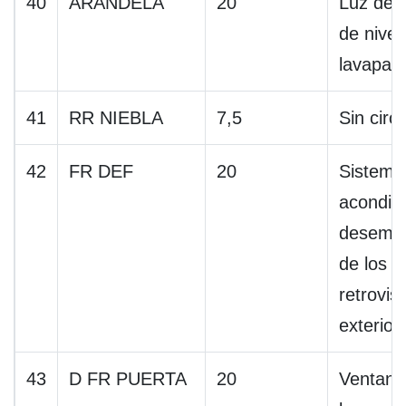
40
ARANDELA
20
Luz de 
de nivel
lavapara
41
RR NIEBLA
7,5
Sin circu
42
FR DEF
20
Sistema
acondic
desemp
de los e
retrovis
exterior
43
D FR PUERTA
20
Ventanas