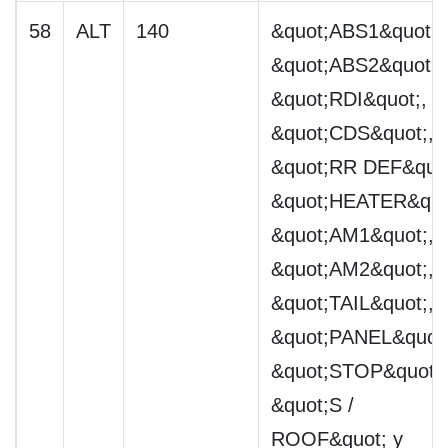
58
ALT
140
&quot;ABS1&quot;,
&quot;ABS2&quot;,
&quot;RDI&quot;,
&quot;CDS&quot;,
&quot;RR DEF&quot
&quot;HEATER&quo
&quot;AM1&quot;,
&quot;AM2&quot;,
&quot;TAIL&quot;,
&quot;PANEL&quot;
&quot;STOP&quot;,
&quot;S /
ROOF&quot; y