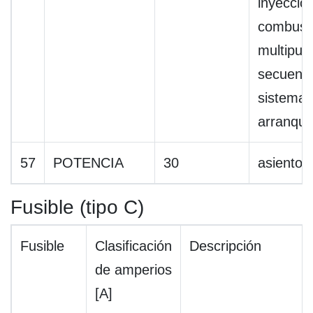
inyecció
combusti
multipue
secuenci
sistema 
arranqu
57
POTENCIA
30
asiento 
Fusible (tipo C)
Fusible
Clasificación
Descripción
de amperios
[A]