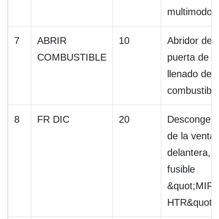
multimodo
7
ABRIR
10
Abridor de
COMBUSTIBLE
puerta de
llenado de
combustible
8
FR DIC
20
Descongela
de la venta
delantera,
fusible
&quot;MIR
HTR&quot;