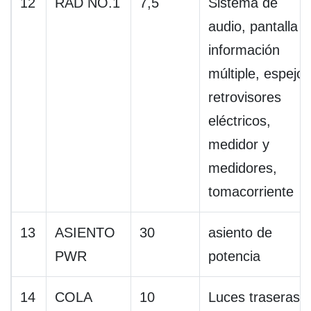
12
RAD NO.1
7,5
Sistema de
audio, pantalla 
información
múltiple, espejos
retrovisores
eléctricos,
medidor y
medidores,
tomacorriente
13
ASIENTO
30
asiento de
PWR
potencia
14
COLA
10
Luces traseras,