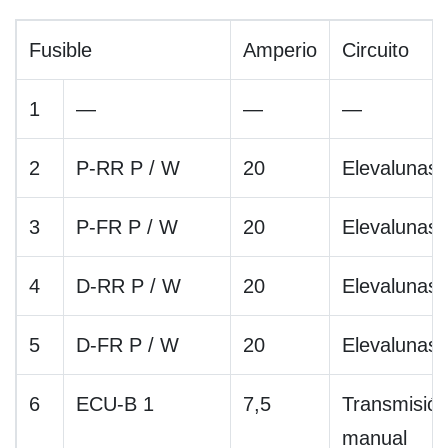
Fusible
Amperio
Circuito
1
—
—
—
2
P-RR P / W
20
Elevalunas
3
P-FR P / W
20
Elevalunas
4
D-RR P / W
20
Elevalunas
5
D-FR P / W
20
Elevalunas
6
ECU-B 1
7,5
Transmisió
manual