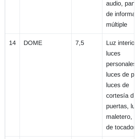
audio, panta
de informac
múltiple
14
DOME
7,5
Luz interior,
luces
personales,
luces de pie
luces de
cortesía de
puertas, luz
maletero, l
de tocador