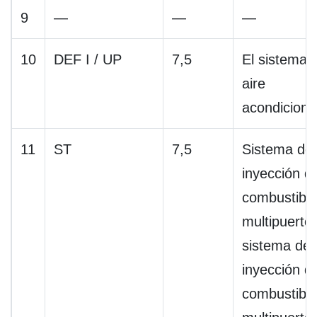
9
—
—
—
10
DEF I / UP
7,5
El sistema 
aire
acondicion
11
ST
7,5
Sistema de
inyección d
combustible
multipuerto 
sistema de
inyección d
combustible