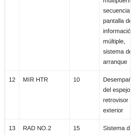
multipuerto
secuencial,
pantalla de
información
múltiple,
sistema de
arranque
12
MIR HTR
10
Desempaña
del espejo
retrovisor
exterior
13
RAD NO.2
15
Sistema de