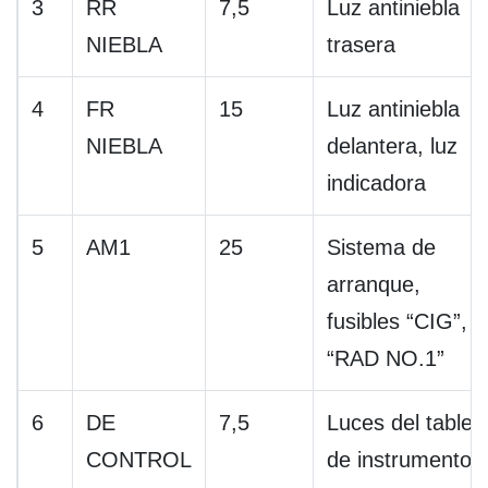
3
RR
7,5
Luz antiniebla
NIEBLA
trasera
4
FR
15
Luz antiniebla
NIEBLA
delantera, luz
indicadora
5
AM1
25
Sistema de
arranque,
fusibles “CIG”,
“RAD NO.1”
6
DE
7,5
Luces del tabler
CONTROL
de instrumentos