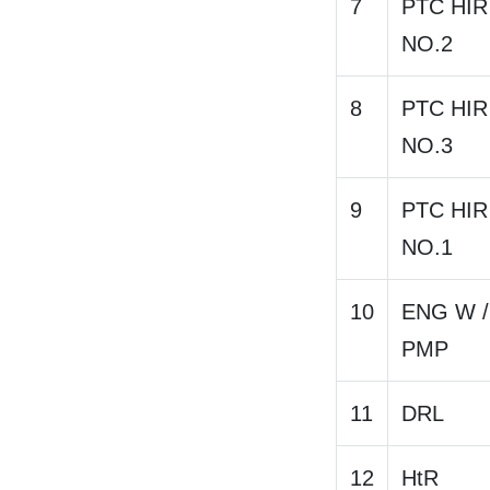
7
PTC HIR
NO.2
8
PTC HIR
NO.3
9
PTC HIR
NO.1
10
ENG W /
PMP
11
DRL
12
HtR