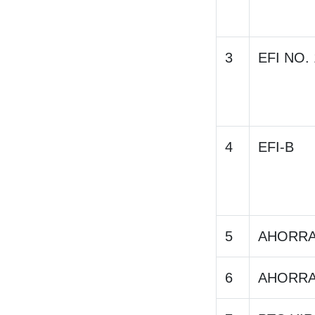
3
EFI NO. 
4
EFI-B
5
AHORR
6
AHORR