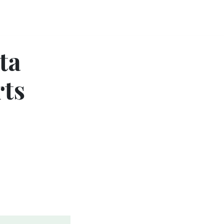
ta
rts