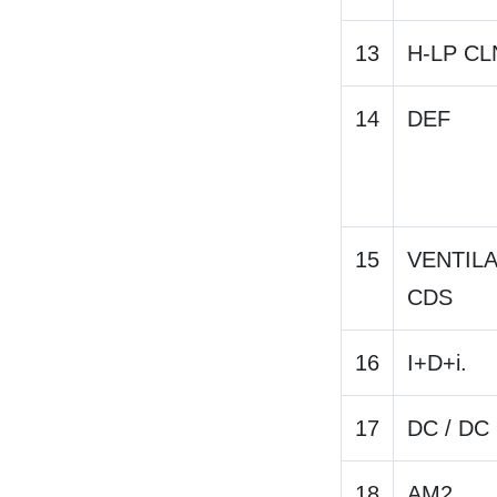
13
H-LP CL
14
DEF
15
VENTIL
CDS
16
I+D+i.
17
DC / DC
18
AM2