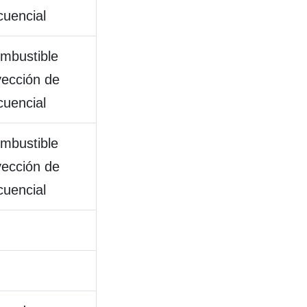
cuencial
ombustible
yección de
cuencial
ombustible
yección de
cuencial