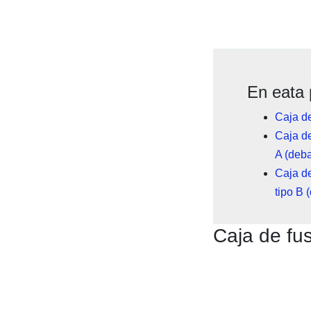
En eata 
Caja de
Caja de
A (deba
Caja de
tipo B 
Caja de fu