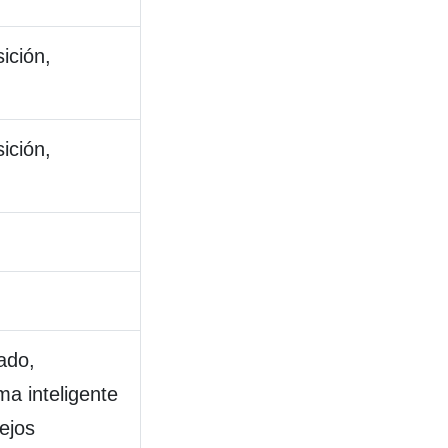
ición,
ición,
ado,
ma inteligente
ejos