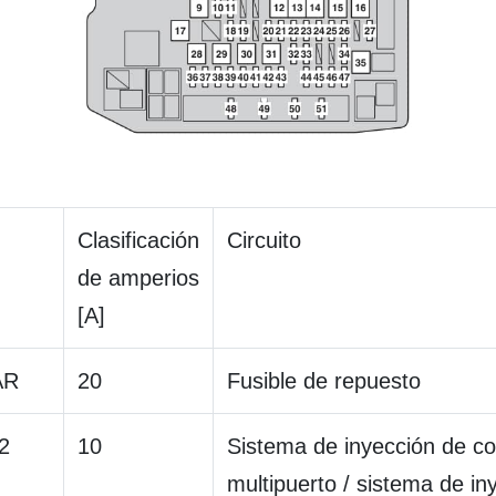
Clasificación
Circuito
de amperios
[A]
AR
20
Fusible de repuesto
2
10
Sistema de inyección de c
multipuerto / sistema de in