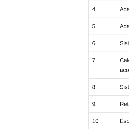
4
Ada
5
Ada
6
Sis
7
Cal
aco
8
Sis
9
Ret
10
Esp