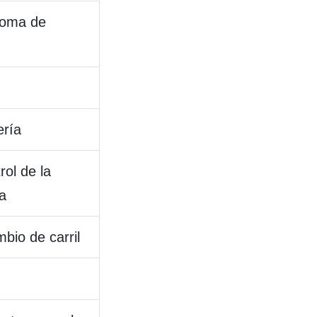
 toma de
ería
ol de la
ca
bio de carril