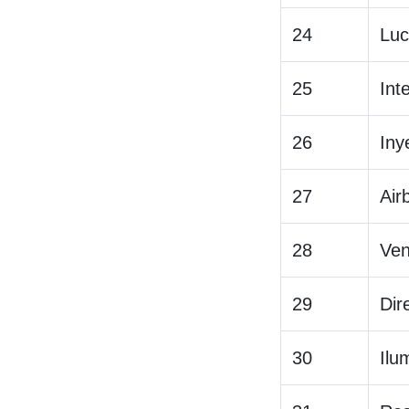
24
Luc
25
Int
26
Iny
27
Air
28
Ven
29
Dir
30
Ilu