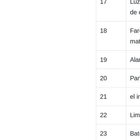
17
Luz
de 
18
Far
mat
19
Ala
20
Pan
21
el 
22
Lim
23
Bat