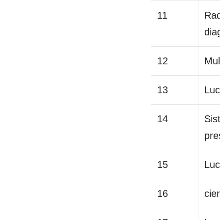
11
Rad
dia
12
Mul
13
Luc
14
Sis
pre
15
Luc
16
cie