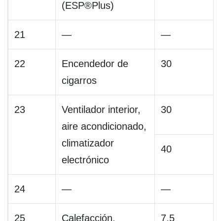
(ESP®Plus)
21
—
—
22
Encendedor de
30
cigarros
23
Ventilador interior,
30
aire acondicionado,
climatizador
40
electrónico
24
—
—
25
Calefacción,
7,5