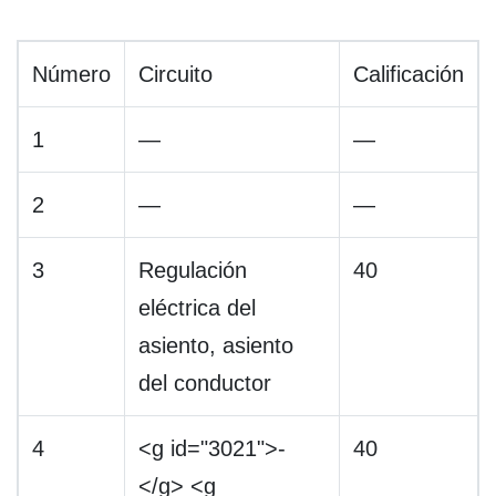
Número
Circuito
Calificación
1
—
—
2
—
—
3
Regulación
40
eléctrica del
asiento, asiento
del conductor
4
<g id="3021">-
40
</g> <g