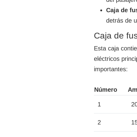
Caja de fu
detrás de u
Caja de fu
Esta caja conti
eléctricos prin
importantes:
Número
Am
1
2
2
1