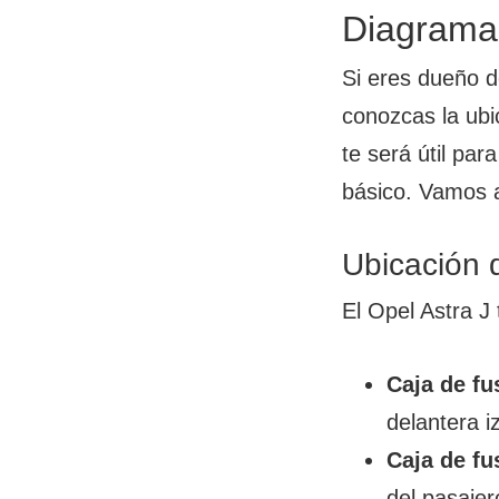
Diagrama 
Si eres dueño d
conozcas la ubi
te será útil par
básico. Vamos a
Ubicación d
El Opel Astra J 
Caja de fu
delantera i
Caja de fu
del pasajer