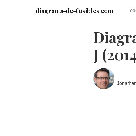
diagrama-de-fusibles.com
Tod
Diagra
J (201
Jonatha