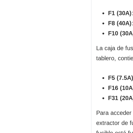
F1 (30A)
F8 (40A)
F10 (30A
La caja de fus
tablero, conti
F5 (7.5A
F16 (10A
F31 (20A
Para acceder a
extractor de f
fusible está 