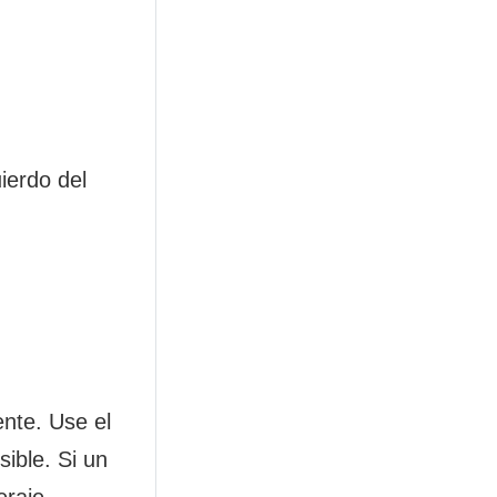
ierdo del
ente. Use el
sible. Si un
raje.