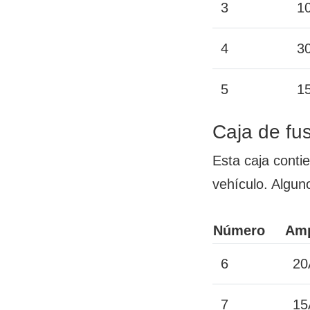
3
1
4
3
5
1
Caja de fus
Esta caja conti
vehículo. Algun
Número
Amp
6
20
7
15