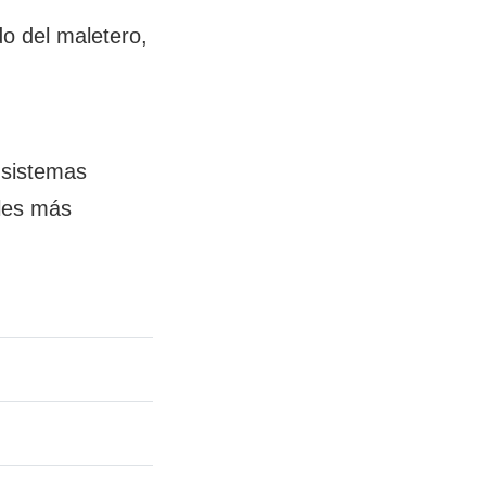
do del maletero,
 sistemas
bles más