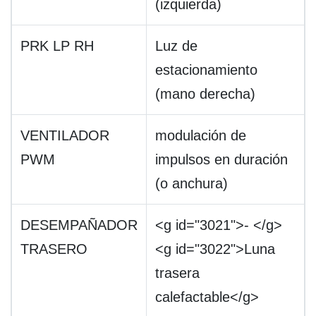
(izquierda)
PRK LP RH
Luz de
estacionamiento
(mano derecha)
VENTILADOR
modulación de
PWM
impulsos en duración
(o anchura)
DESEMPAÑADOR
<g id="3021">- </g>
TRASERO
<g id="3022">Luna
trasera
calefactable</g>