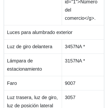
id="1">Número
del
comercio</g>.
Luces para alumbrado exterior
Luz de giro delantera
3457NA *
Lámpara de
3157NA *
estacionamiento
Faro
9007
Luz trasera, luz de giro,
3057
luz de posición lateral