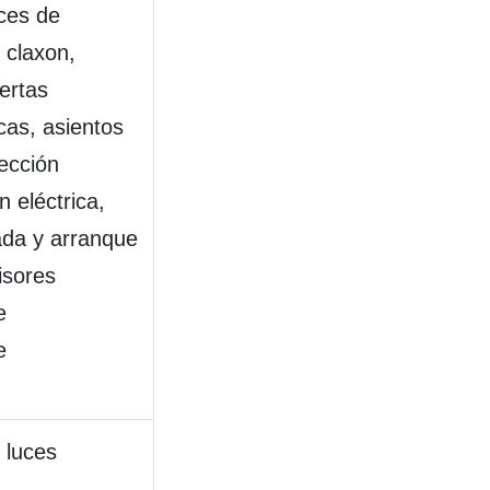
uces de
 claxon,
ertas
icas, asientos
rección
n eléctrica,
ada y arranque
isores
e
e
 luces