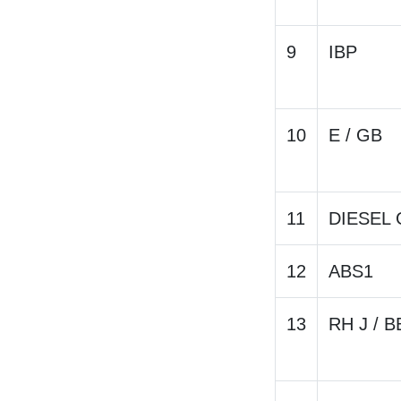
9
IBP
10
E / GB
11
DIESEL
12
ABS1
13
RH J / B