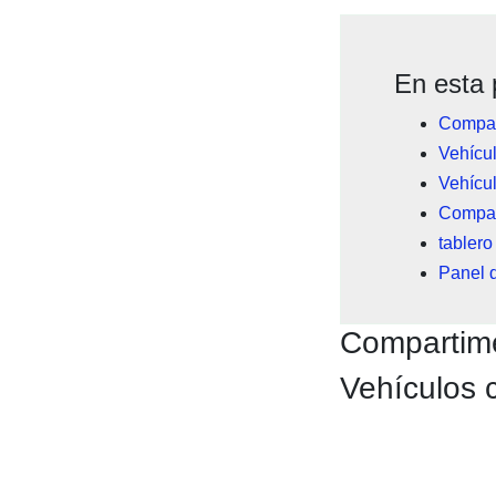
En esta 
Compart
Vehícul
Vehícul
Compart
tablero
Panel d
Compartime
Vehículos c