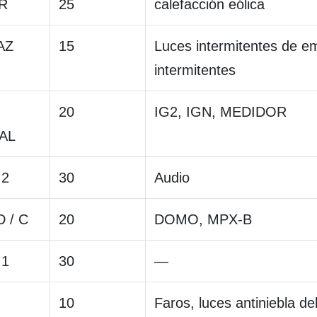
R
25
calefacción eólica
AZ
15
Luces intermitentes de e
intermitentes
20
IG2, IGN, MEDIDOR
AL
.2
30
Audio
 / C
20
DOMO, MPX-B
.1
30
—
10
Faros, luces antiniebla de