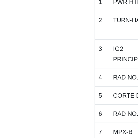
1
PWR HT
2
TURN-H
3
IG2
PRINCIP
4
RAD NO
5
CORTE D
6
RAD NO
7
MPX-B