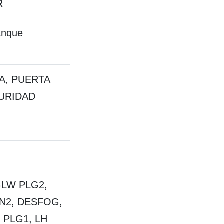
R
anque
A, PUERTA
GURIDAD
 GLW PLG2,
N2, DESFOG,
W PLG1, LH