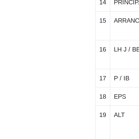
14
PRINCIP
15
ARRAN
16
LH J / B
17
P / IB
18
EPS
19
ALT