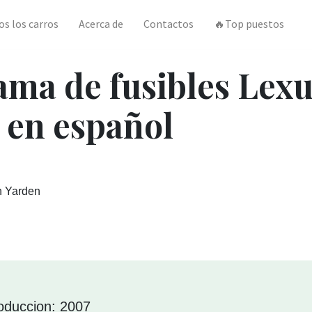
os los carros
Acerca de
Contactos
🔥Top puestos
ama de fusibles Lex
 en español
n Yarden
oduccion: 2007