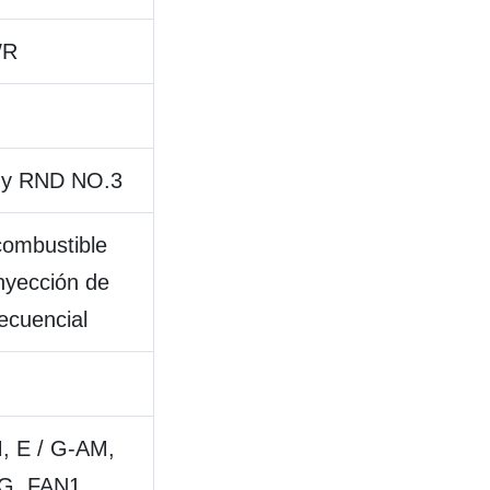
WR
 y RND NO.3
combustible
inyección de
ecuencial
, E / G-AM,
G, FAN1,