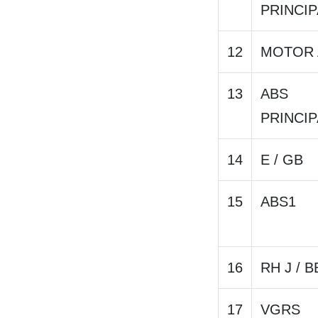
PRINCIP
12
MOTOR 
13
ABS
PRINCIP
14
E / GB
15
ABS1
16
RH J / B
17
VGRS