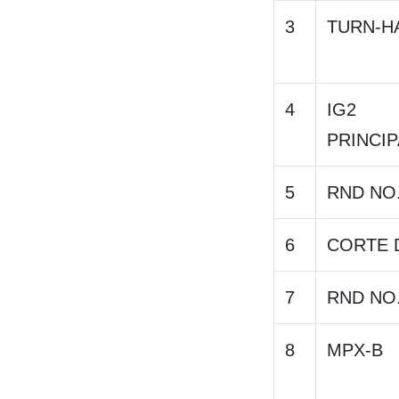
3
TURN-H
4
IG2
PRINCIP
5
RND NO
6
CORTE D
7
RND NO
8
MPX-B