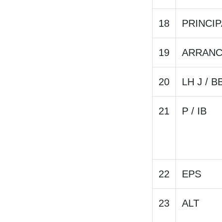
18
PRINCIP
19
ARRAN
20
LH J / B
21
P / IB
22
EPS
23
ALT