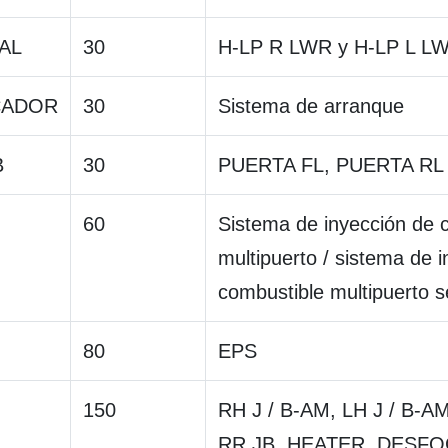
AL
30
H-LP R LWR y H-LP L L
CADOR
30
Sistema de arranque
B
30
PUERTA FL, PUERTA RL
60
Sistema de inyección de 
multipuerto / sistema de 
combustible multipuerto s
80
EPS
150
RH J / B-AM, LH J / B-AM
RR JB, HEATER, DESFO