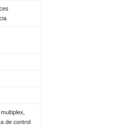
uces
cia
multiplex,
ma de control