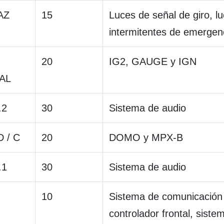
AZ
15
Luces de señal de giro, l
intermitentes de emergen
20
IG2, GAUGE y IGN
AL
.2
30
Sistema de audio
 / C
20
DOMO y MPX-B
.1
30
Sistema de audio
10
Sistema de comunicación 
controlador frontal, siste