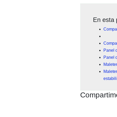
En esta 
Compart
Compart
Panel d
Panel d
Malete
Malete
estabil
Compartime