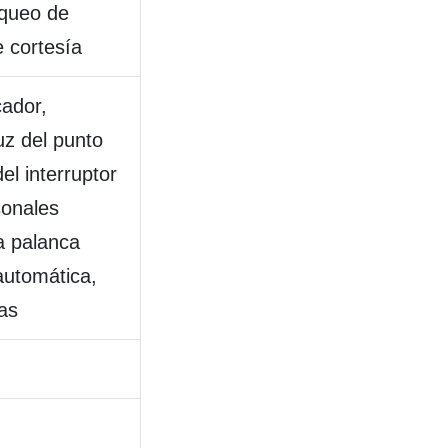
oqueo de
e cortesía
cador,
uz del punto
el interruptor
sonales
la palanca
automática,
as