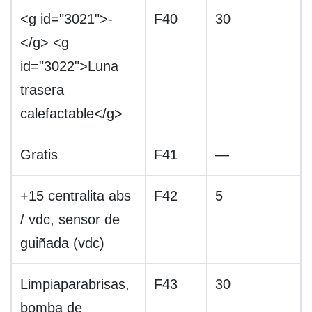
<g id="3021">-
F40
30
</g> <g
id="3022">Luna
trasera
calefactable</g>
Gratis
F41
—
+15 centralita abs
F42
5
/ vdc, sensor de
guiñada (vdc)
Limpiaparabrisas,
F43
30
bomba de