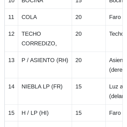
10
BOCINA
15
Bocina
11
COLA
20
Faro t
12
TECHO
20
Techo 
CORREDIZO,
13
P / ASIENTO (RH)
20
Asiento
(derec
14
NIEBLA LP (FR)
15
Luz ant
(delant
15
H / LP (HI)
15
Faro (a