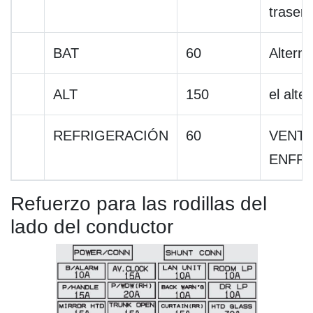
trasero
BAT
60
Alterna
ALT
150
el alte
REFRIGERACIÓN
60
VENTI
ENFRI
Refuerzo para las rodillas del
lado del conductor