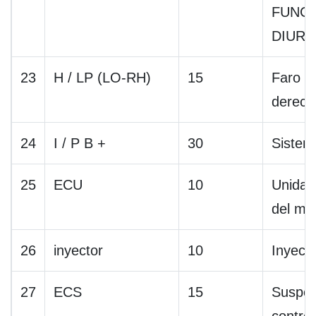
FUNC
DIUR
23
H / LP (LO-RH)
15
Faro (l
derech
24
I / P B +
30
Sistema
25
ECU
10
Unidad
del mo
26
inyector
10
Inyecto
27
ECS
15
Suspen