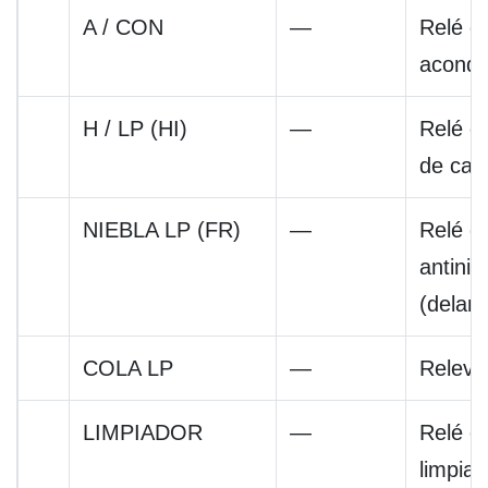
A / CON
—
Relé de
acondi
H / LP (HI)
—
Relé de
de carr
NIEBLA LP (FR)
—
Relé de
antinie
(delant
COLA LP
—
Relevo
LIMPIADOR
—
Relé d
limpiap