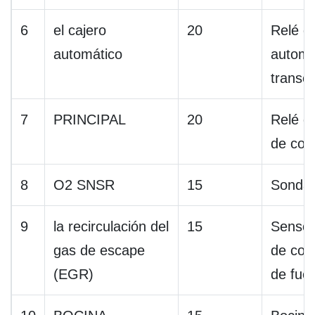
6
el cajero
20
Relé de
automático
automá
transej
7
PRINCIPAL
20
Relé d
de cont
8
O2 SNSR
15
Sonda
9
la recirculación del
15
Sensor
gas de escape
de cont
(EGR)
de fue