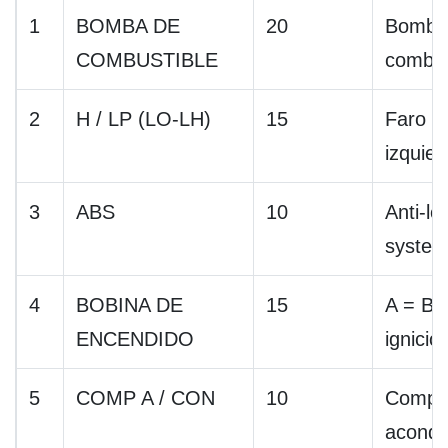
1
BOMBA DE
20
Bomba
COMBUSTIBLE
combus
2
H / LP (LO-LH)
15
Faro (b
izquier
3
ABS
10
Anti-lo
syste
4
BOBINA DE
15
A = Bo
ENCENDIDO
ignició
5
COMP A / CON
10
Compre
acondi