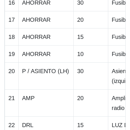
16
AHORRAR
30
Fusibl
17
AHORRAR
20
Fusibl
18
AHORRAR
15
Fusibl
19
AHORRAR
10
Fusibl
20
P / ASIENTO (LH)
30
Asiento
(izquie
21
AMP
20
Amplif
radio
22
DRL
15
LUZ D