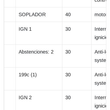
control
SOPLADOR
40
motor d
IGN 1
30
Interru
ignició
Abstenciones: 2
30
Anti-lo
syste
199c (1)
30
Anti-lo
syste
IGN 2
30
Interru
ignició