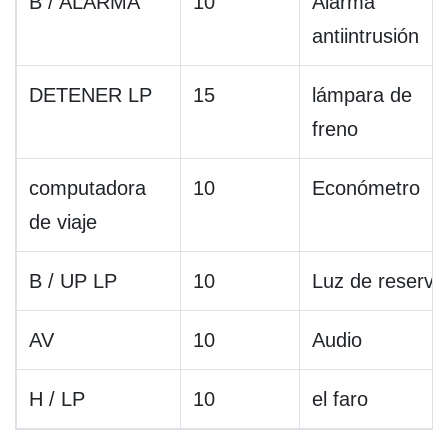
B / ALARMA
10
Alarma
antiintrusión
DETENER LP
15
lámpara de
freno
computadora
10
Económetro
de viaje
B / UP LP
10
Luz de reserva
AV
10
Audio
H / LP
10
el faro