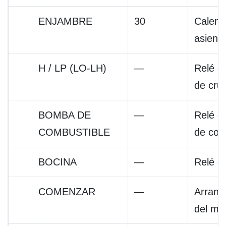
ENJAMBRE
30
Calent
asient
H / LP (LO-LH)
—
Relé de
de cruc
BOMBA DE
—
Relé d
COMBUSTIBLE
de com
BOCINA
—
Relé de
COMENZAR
—
Arranqu
del mo