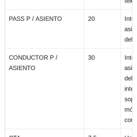
tele
PASS P / ASIENTO
20
Inte
asie
del 
CONDUCTOR P /
30
Inte
ASIENTO
asie
del 
inte
sopo
mód
cont