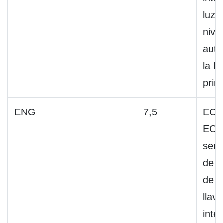
luz 
nive
auto
la l
princ
ENG
7,5
ECM
ECM
sens
de a
de c
llave
inte