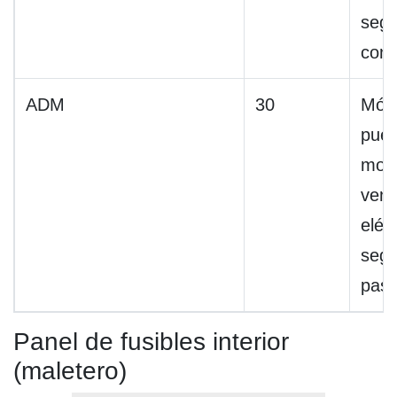
segu
cond
ADM
30
Mód
puert
moto
vent
eléc
segu
pasa
Panel de fusibles interior
(maletero)