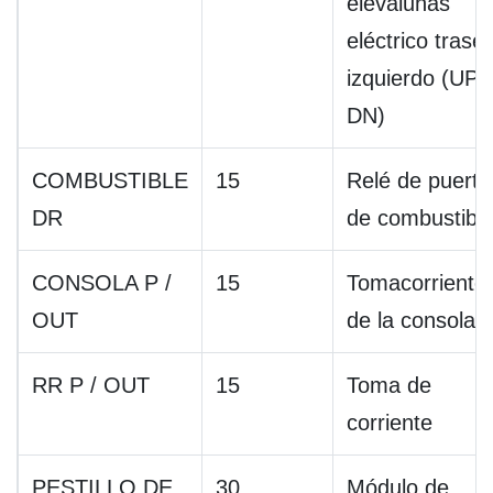
elevalunas
eléctrico trase
izquierdo (UP /
DN)
COMBUSTIBLE
15
Relé de puerta
DR
de combustibl
CONSOLA P /
15
Tomacorriente
OUT
de la consola
RR P / OUT
15
Toma de
corriente
PESTILLO DE
30
Módulo de