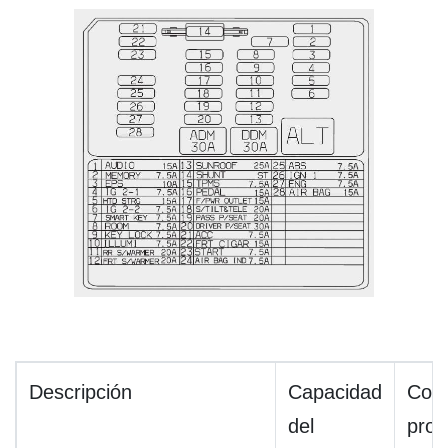
Descripción
Capacidad
Com
del
prot