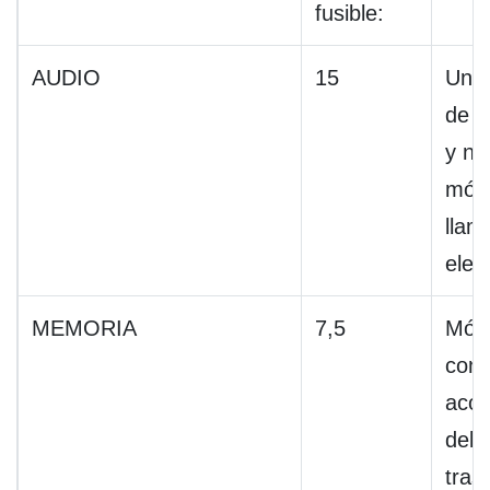
fusible:
AUDIO
15
Unid
de a
y na
mód
llam
elec
MEMORIA
7,5
Mód
cont
acon
dela
tras