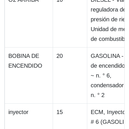
reguladora de
presión de riel,
Unidad de med
de combustibl
BOBINA DE
20
GASOLINA - B
ENCENDIDO
de encendido n
~ n. ° 6,
condensador n.
n. ° 2
inyector
15
ECM, Inyector 
# 6 (GASOLIN