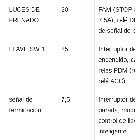
LUCES DE
20
FAM (STOP S
FRENADO
7.5A), relé DBC
de señal de pa
LLAVE SW 1
25
Interruptor de
encendido, caj
relés PDM (rel
relé ACC)
señal de
7,5
Interruptor de 
terminación
parada, módul
control de llav
inteligente