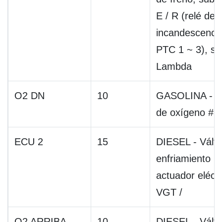
E / R (relé de
incandescencia
PTC 1 ~ 3), se
Lambda
O2 DN
10
GASOLINA - S
de oxígeno # 3
ECU 2
15
DIESEL - Válvu
enfriamiento 
actuador eléctr
VGT /
O2 ARRIBA
10
DIESEL - Válvu