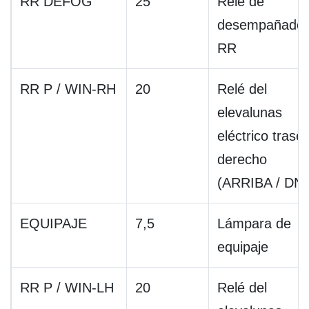
RR DEFOG
25
Relé de
desempañado
RR
RR P / WIN-RH
20
Relé del
elevalunas
eléctrico trase
derecho
(ARRIBA / DN)
EQUIPAJE
7,5
Lámpara de
equipaje
RR P / WIN-LH
20
Relé del