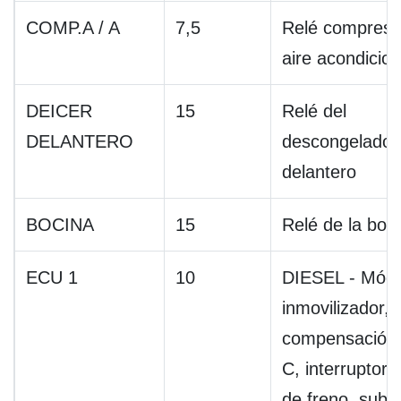
COMP.A / A
7,5
Relé compreso
aire acondicio
DEICER
15
Relé del
DELANTERO
descongelador
delantero
BOCINA
15
Relé de la boc
ECU 1
10
DIESEL - Módu
inmovilizador, 
compensación 
C, interruptor 
de freno, subb