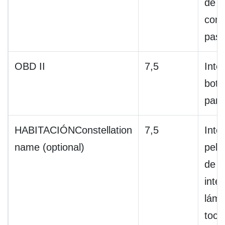
de p
cond
pasa
OBD II
7,5
Inte
botó
par
HABITACIÓNConstellation
7,5
Inte
name (optional)
peli
de 
inte
lámp
toca