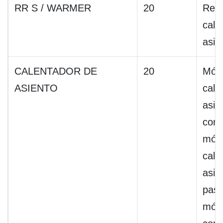
RR S / WARMER
20
Relé
cale
asie
CALENTADOR DE
20
Mód
ASIENTO
cale
asie
cond
mód
cale
asie
pasa
mód