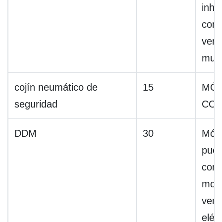
inhib
cone
veri
mult
cojín neumático de
15
MÓD
seguridad
CO
DDM
30
Mód
puer
cond
moto
vent
eléc