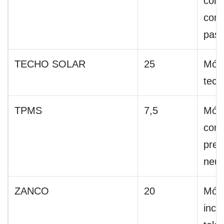
cont
cond
pasa
TECHO SOLAR
25
Mód
tech
TPMS
7,5
Mód
cont
pres
neum
ZANCO
20
Mód
incli