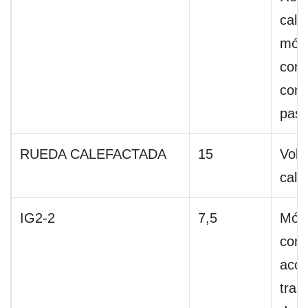
cale
mód
cont
cond
pasa
RUEDA CALEFACTADA
15
Vola
cale
IG2-2
7,5
Mód
cont
acon
tras