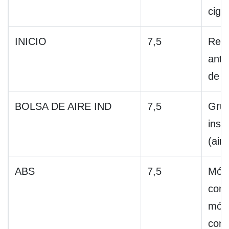
cigar
INICIO
7,5
Relé
anti
de a
BOLSA DE AIRE IND
7,5
Gru
inst
(air
ABS
7,5
Mód
cont
mód
cont