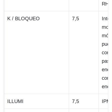
RH,
K / BLOQUEO
7,5
Inte
modo
mód
puer
cond
pasa
encl
con 
ence
ILLUMI
7,5
IPM