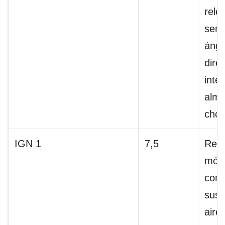
relé
sens
ángu
dire
inte
almo
cho
IGN 1
7,5
Reós
mód
cont
susp
aire