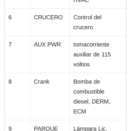
HVAC
6
CRUCERO
Control del
crucero
7
AUX PWR
tomacorriente
auxiliar de 115
voltios
8
Crank
Bomba de
combustible
diesel, DERM,
ECM
9
PARQUE
Lámpara Lic,