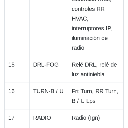
controles RR
HVAC,
interruptores IP,
iluminación de
radio
15
DRL-FOG
Relé DRL, relé de
luz antiniebla
16
TURN-B / U
Frt Turn, RR Turn,
B / U Lps
17
RADIO
Radio (Ign)