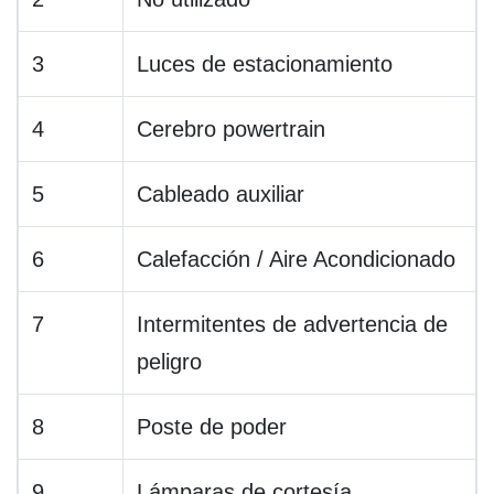
3
Luces de estacionamiento
4
Cerebro powertrain
5
Cableado auxiliar
6
Calefacción / Aire Acondicionado
7
Intermitentes de advertencia de
peligro
8
Poste de poder
9
Lámparas de cortesía