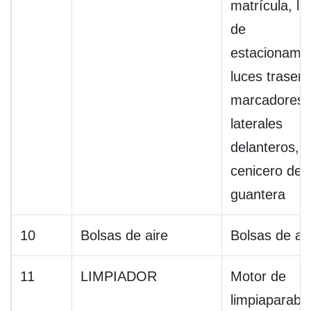
matrícula, lu
de
estacionamie
luces trasera
marcadores
laterales
delanteros,
cenicero de l
guantera
10
Bolsas de aire
Bolsas de ai
11
LIMPIADOR
Motor de
limpiaparabri