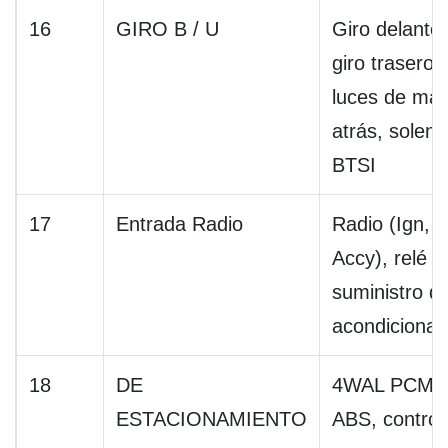
16
GIRO B / U
Giro delanter
giro trasero,
luces de ma
atrás, soleno
BTSI
17
Entrada Radio
Radio (Ign,
Accy), relé d
suministro d
acondicionad
18
DE
4WAL PCM,
ESTACIONAMIENTO
ABS, control