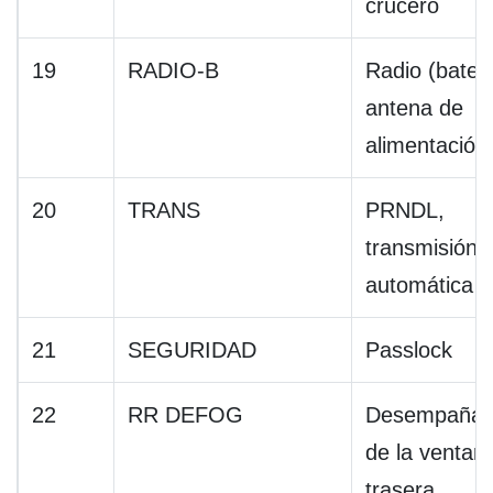
crucero
19
RADIO-B
Radio (baterí
antena de
alimentación
20
TRANS
PRNDL,
transmisión
automática
21
SEGURIDAD
Passlock
22
RR DEFOG
Desempañad
de la ventan
trasera