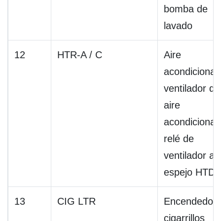
bomba de
lavado
12
HTR-A / C
Aire
acondicionad
ventilador de
aire
acondicionad
relé de
ventilador alt
espejo HTD
13
CIG LTR
Encendedor 
cigarrillos