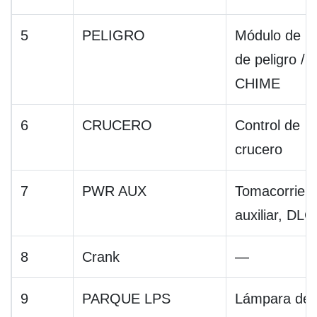
5
PELIGRO
Módulo de lu
de peligro /
CHIME
6
CRUCERO
Control de
crucero
7
PWR AUX
Tomacorrien
auxiliar, DLC
8
Crank
—
9
PARQUE LPS
Lámpara de