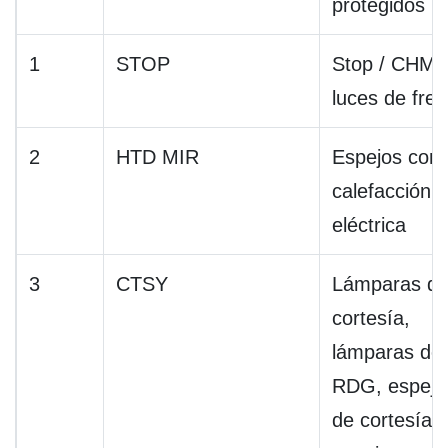
protegidos
1
STOP
Stop / CHMS
luces de fre
2
HTD MIR
Espejos con
calefacción
eléctrica
3
CTSY
Lámparas d
cortesía,
lámparas do
RDG, espejo
de cortesía,