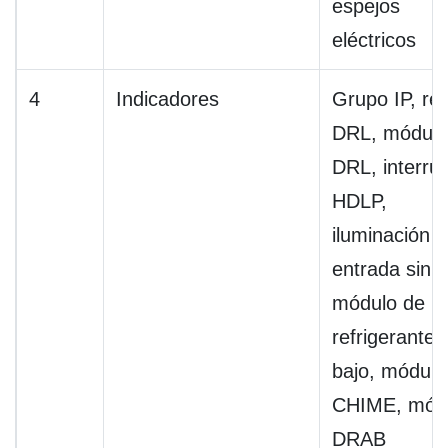
espejos
eléctricos
4
Indicadores
Grupo IP, rel
DRL, módulo
DRL, interru
HDLP,
iluminación 
entrada sin l
módulo de
refrigerante
bajo, módulo
CHIME, mód
DRAB