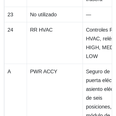
23
No utilizado
—
24
RR HVAC
Controles R
HVAC, relés
HIGH, MED,
LOW
A
PWR ACCY
Seguro de
puerta eléctr
asiento eléct
de seis
posiciones,
módulo de