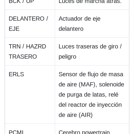
BCK / UP
Luces de marcha atrás.
DELANTERO /
Actuador de eje
EJE
delantero
TRN / HAZRD
Luces traseras de giro /
TRASERO
peligro
ERLS
Sensor de flujo de masa
de aire (MAF), solenoide
de purga de latas, relé
del reactor de inyección
de aire (AIR)
PCMI
Cerebro powertrain