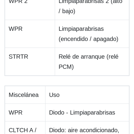
WPR 2
Limpiaparabrisas 2 (alto
/ bajo)
WPR
Limpiaparabrisas
(encendido / apagado)
STRTR
Relé de arranque (relé
PCM)
Miscelánea
Uso
WPR
Diodo - Limpiaparabrisas
CLTCH A /
Diodo: aire acondicionado,