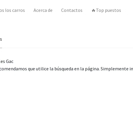
os los carros
Acerca de
Contactos
🔥Top puestos
as
les Gac
comendamos que utilice la búsqueda en la página. Simplemente in