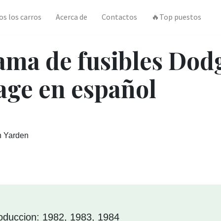
os los carros
Acerca de
Contactos
🔥Top puestos
ama de fusibles Dod
ge en español
n Yarden
oduccion: 1982, 1983, 1984