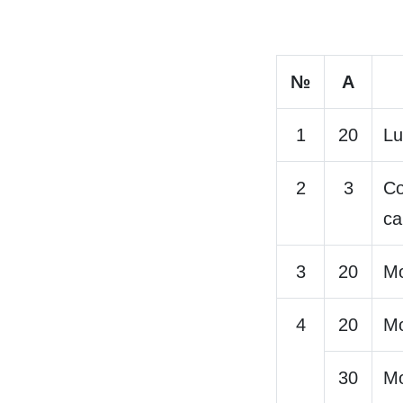
№
A
1
20
Lu
2
3
Co
ca
3
20
Mo
4
20
Mo
30
Mo