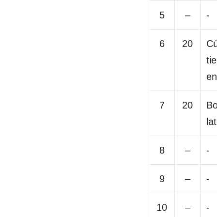
5
–
-
6
20
Cú
ti
en
7
20
Bo
la
8
–
-
9
–
-
10
–
-