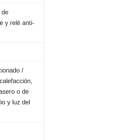
 de
 y relé anti-
cionado /
calefacción,
rasero o de
io y luz del