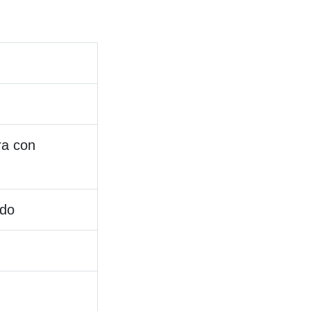
ra con
ado