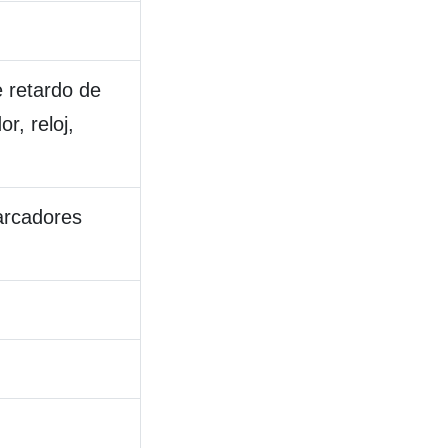
 retardo de
r, reloj,
arcadores