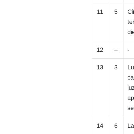
11
5
Ci
te
di
12
–
-
13
3
Lu
ca
lu
ap
se
14
6
La